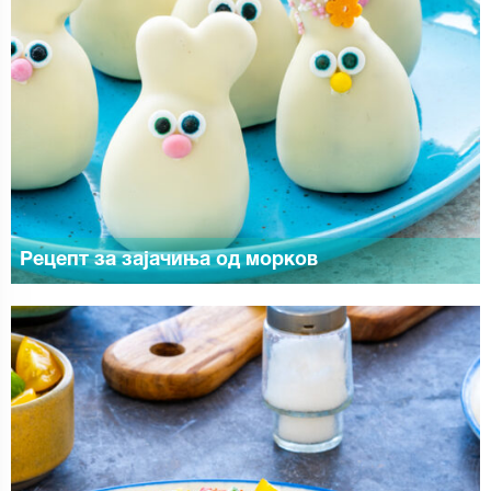
Рецепт за зајачиња од морков