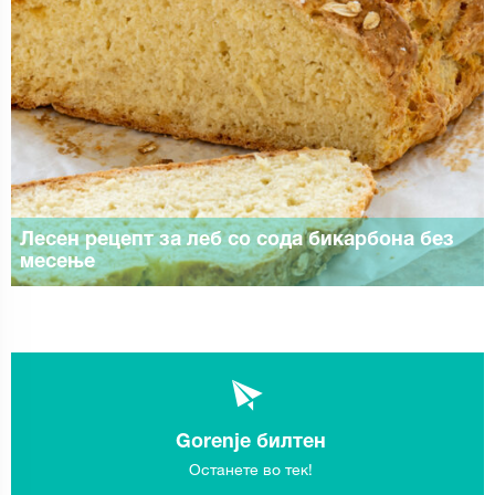
Лесен рецепт за леб со сода бикарбона без
месење
Gorenje билтен
Останете во тек!