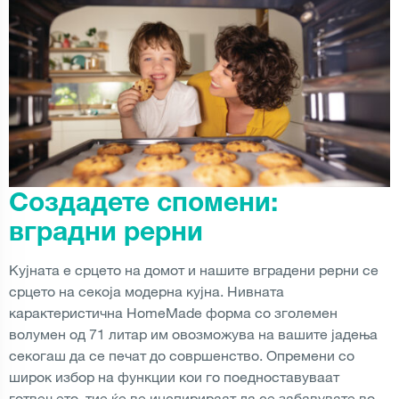
Создадете спомени:
вградни рерни
Кујната е срцето на домот и нашите вградени рерни се
срцето на секоја модерна кујна. Нивната
карактеристична HomeMade форма со зголемен
волумен од 71 литар им овозможува на вашите јадења
секогаш да се печат до совршенство. Опремени со
широк избор на функции кои го поедноставуваат
готвењето, тие ќе ве инспирираат да се забавувате во