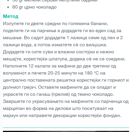
60 gr црно чоколадо
Метод
Излупете ги двете средни по големина банани,
поделете ги на парчиња и додадете ги во еден сад за
мешање. Во садот додадете 1 лажица семе од лен и 2
лажици вода, а потоа изматете сè со виљушка.
Додадете ги сите суви и влажни состојки и нежно
мешајте, користејќи шпатула, додека сè не се соедини.
Наполнете 12 калапи за мафини до две третини од
волуменот и печете 20-25 минути на 180 °C на
централно поставената решетка користејќи ги горниот и
долниот грејач. Оставете мафините да се оладат и
украсете ги со ганаш (прелив) од темно чоколадо.
Завршете го украсувањето на мафините со парченца од
марципан во форма на делови што посетуваат на
мајмун или направете декорации користејќи фондан.