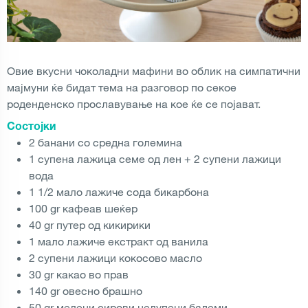
Овие вкусни чоколадни мафини во облик на симпатични
мајмуни ќе бидат тема на разговор по секое
роденденско прославување на кое ќе се појават.
Состојки
2 банани со средна големина
1 супена лажица семе од лен + 2 супени лажици
вода
1 1/2 мало лажиче сода бикарбона
100 gr кафеав шеќер
40 gr путер од кикирики
1 мало лажиче екстракт од ванила
2 супени лажици кокосово масло
30 gr какао во прав
140 gr овесно брашно
50 gr мелени сирови нелупени бадеми