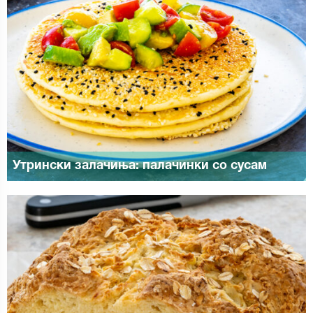
Утрински залачиња: палачинки со сусам