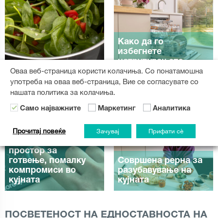
Како да го
избегнете
натрупувањето
Оваа веб-страница користи колачиња. Со понатамошна
садови по излет
употреба на оваа веб-страница, Вие се согласувате со
нашата политика за колачиња.
Само најважните
Маркетинг
Аналитика
Прочитај повеќе
Зачувај
Прифати сè
BigZone: Повеќе
простор за
готвење, помалку
Совршена рерна за
компромиси во
разубавување на
кујната
кујната
ПОСВЕТЕНОСТ НА ЕДНОСТАВНОСТА НА