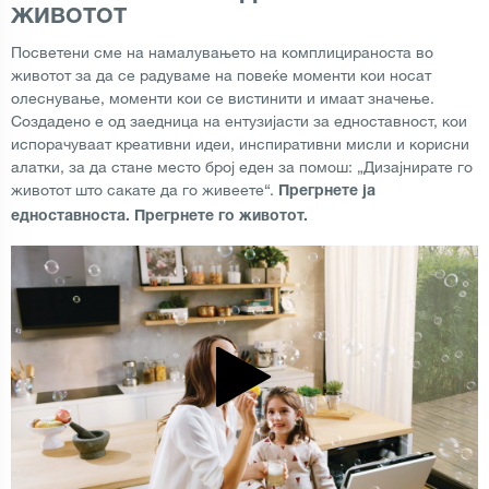
ЖИВОТОТ
Посветени сме на намалувањето на комплицираноста во
животот за да се радуваме на повеќе моменти кои носат
олеснување, моменти кои се вистинити и имаат значење.
Создадено е од заедница на ентузијасти за едноставност, кои
испорачуваат креативни идеи, инспиративни мисли и корисни
алатки, за да стане место број еден за помош: „Дизајнирате го
животот што сакате да го живеете“.
Прегрнете ја
едноставноста. Прегрнете го животот.