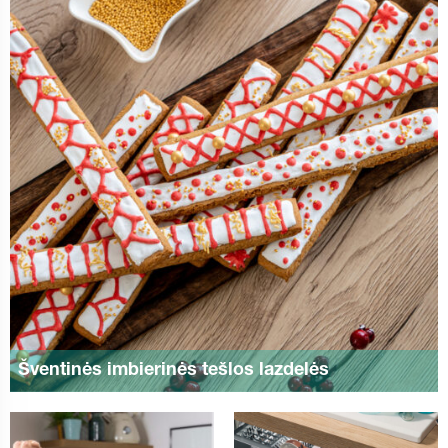
Šventinės imbierinės tešlos lazdelės