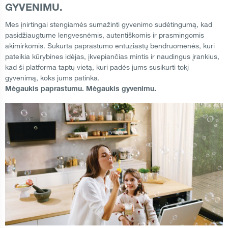
GYVENIMU.
Mes įnirtingai stengiamės sumažinti gyvenimo sudėtingumą, kad
pasidžiaugtume lengvesnėmis, autentiškomis ir prasmingomis
akimirkomis. Sukurta paprastumo entuziastų bendruomenės, kuri
pateikia kūrybines idėjas, įkvepiančias mintis ir naudingus įrankius,
kad ši platforma taptų vietą, kuri padės jums susikurti tokį
gyvenimą, koks jums patinka.
Mėgaukis paprastumu. Mėgaukis gyvenimu.