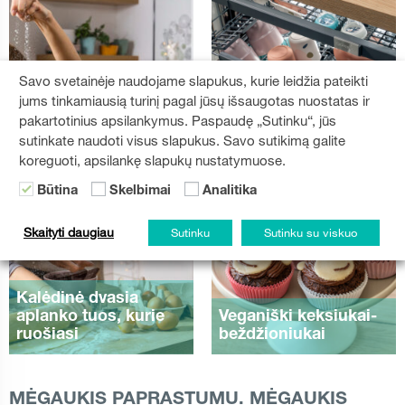
Savo svetainėje naudojame slapukus, kurie leidžia pateikti
Kaip išnaudoti visas
jums tinkamiausią turinį pagal jūsų išsaugotas nuostatas ir
indaplovės
pakartotinius apsilankymus. Paspaudę „Sutinku“, jūs
galimybes?
sutinkate naudoti visus slapukus. Savo sutikimą galite
koreguoti, apsilankę slapukų nustatymuose.
Būtina
Skelbimai
Analitika
Skaityti daugiau
Sutinku
Sutinku su viskuo
Kalėdinė dvasia
aplanko tuos, kurie
Veganiški keksiukai-
ruošiasi
beždžioniukai
MĖGAUKIS PAPRASTUMU. MĖGAUKIS