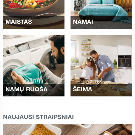
MAISTAS
NAMAI
NAMŲ RUOŠA
ŠEIMA
NAUJAUSI STRAIPSNIAI