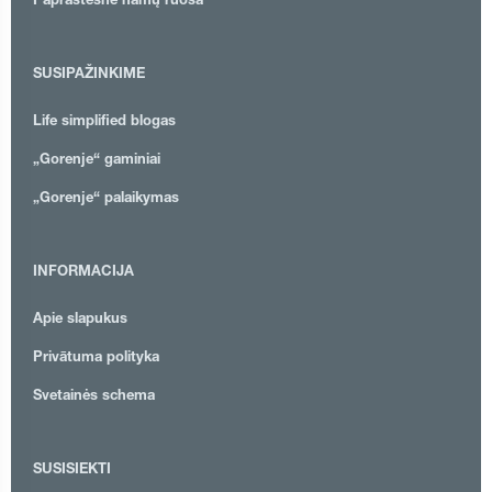
Paprastesnė namų ruoša
SUSIPAŽINKIME
Life simplified blogas
„Gorenje“ gaminiai
„Gorenje“ palaikymas
INFORMACIJA
Apie slapukus
Privātuma polityka
Svetainės schema
SUSISIEKTI