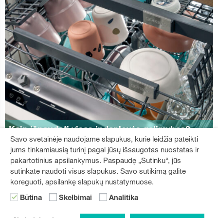
Kaip išnaudoti visas indaplovės galimybes?
Savo svetainėje naudojame slapukus, kurie leidžia pateikti
jums tinkamiausią turinį pagal jūsų išsaugotas nuostatas ir
pakartotinius apsilankymus. Paspaudę „Sutinku“, jūs
sutinkate naudoti visus slapukus. Savo sutikimą galite
koreguoti, apsilankę slapukų nustatymuose.
Būtina
Skelbimai
Analitika