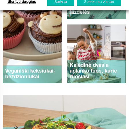
Šventinės
Skaityti daugiau
Sutinku
Sutinku su viskuo
imbierinės tešlos
lazdelės
Kalėdinė dvasia
Veganiški keksiukai-
aplanko tuos, kurie
beždžioniukai
ruošiasi