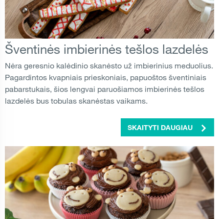
Šventinės imbierinės tešlos lazdelės
Nėra geresnio kalėdinio skanėsto už imbierinius meduolius.
Pagardintos kvapniais prieskoniais, papuoštos šventiniais
pabarstukais, šios lengvai paruošiamos imbierinės tešlos
lazdelės bus tobulas skanėstas vaikams.
SKAITYTI DAUGIAU