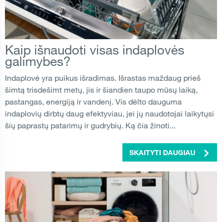
Kaip išnaudoti visas indaplovės
galimybes?
Indaplovė yra puikus išradimas. Išrastas maždaug prieš
šimtą trisdešimt metų, jis ir šiandien taupo mūsų laiką,
pastangas, energiją ir vandenį. Vis dėlto dauguma
indaplovių dirbtų daug efektyviau, jei jų naudotojai laikytųsi
šių paprastų patarimų ir gudrybių. Ką čia žinoti...
SKAITYTI DAUGIAU