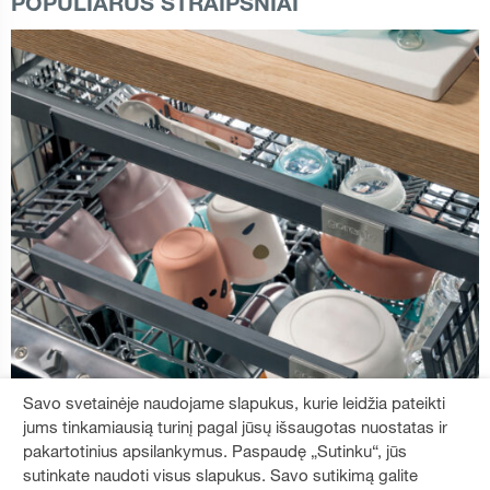
POPULIARŪS STRAIPSNIAI
Savo svetainėje naudojame slapukus, kurie leidžia pateikti
jums tinkamiausią turinį pagal jūsų išsaugotas nuostatas ir
pakartotinius apsilankymus. Paspaudę „Sutinku“, jūs
sutinkate naudoti visus slapukus. Savo sutikimą galite
Kaip išnaudoti visas indaplovės galimybes?