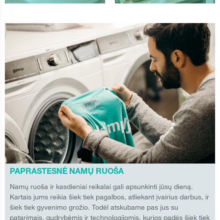
PAPRASTESNĖ NAMŲ RUOŠA
Namų ruoša ir kasdieniai reikalai gali apsunkinti jūsų dieną.
Kartais jums reikia šiek tiek pagalbos, atliekant įvairius darbus, ir
šiek tiek gyvenimo grožio. Todėl atskubame pas jus su
patarimais, gudrybėmis ir technologijomis, kurios padės šiek tiek