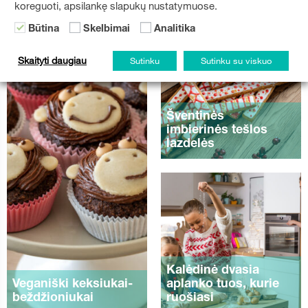
koreguoti, apsilankę slapukų nustatymuose.
Būtina
Skelbimai
Analitika
Skaityti daugiau
Sutinku
Sutinku su viskuo
Šventinės
imbierinės tešlos
lazdelės
Kalėdinė dvasia
Veganiški keksiukai-
aplanko tuos, kurie
beždžioniukai
ruošiasi