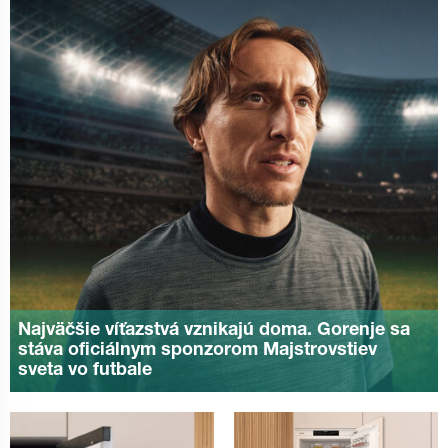
Najväčšie víťazstvá vznikajú doma. Gorenje sa
stáva oficiálnym sponzorom Majstrovstiev
sveta vo futbale