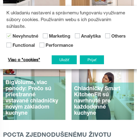
K ukladaniu nastavení a správnemu fungovaniu využívame
súbory cookies. Používaním webu s ich používaním
Chytrejšie
súhlasíte.
skladovanie
potravín sa začína s
Nevyhnutné
Marketing
Analytika
Others
chladničkami
BigVolume
Functional
Performance
Viac o "cookies"
Uložiť
Prijať
BigVolume, viac
pohody: Prečo sú
Chladničky Smart
priestranné
KitchenFit sú
vstavané chladničky
navrhnuté pre
novým základom
každodenné
kuchyne
kuchyne
POCTA ZJEDNODUŠENÉMU ŽIVOTU