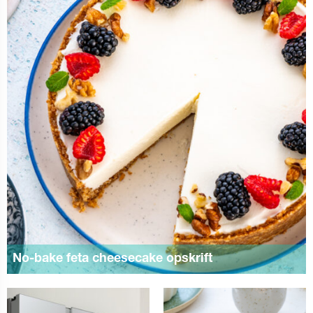
No-bake feta cheesecake opskrift