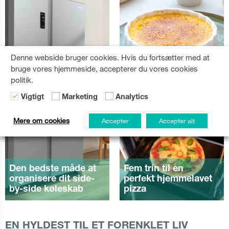
Denne webside bruger cookies. Hvis du fortsætter med at
Lækker Creme
bruge vores hjemmeside, accepterer du vores cookies
Catalana opskrift
politik.
Vigtigt
Marketing
Analytics
Mere om cookies
Accepter
Accepter alt
Den bedste måde at
Fem trin til en
organisere dit side-
perfekt hjemmelavet
by-side køleskab
pizza
EN HYLDEST TIL ET FORENKLET LIV