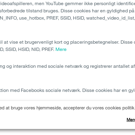
videoafspilleren, men YouTube gemmer ikke personligt identific
edsforbedrede tilstand bruges. Disse cookies har en gyldighed p
GIN_INFO, use_hotbox, PREF, SSID, HSID, watched_video_id_lis
l at vise et brugervenligt kort og placeringsbetegnelser. Disse 
D, SSID, HSID, NID, PREF.
Mere
ng og interaktion med sociale netværk og registrerer antallet a
eraktion med Facebooks sociale netværk. Disse cookies har en gy
d at bruge vores hjemmeside, accepterer du vores cookies politik
raktion med det sociale netværk på Twitter. Disse cookies har en
Mer
 secure_session, twll, twitter_sess.
Mere