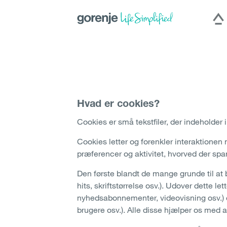
International
|
Slovenija
|
Česká repu
Hercegovina
|
Deutschland
|
România
Hvad er cookies?
Cookies er små tekstfiler, der indeholder
Cookies letter og forenkler interaktion
præferencer og aktivitet, hvorved der spar
Den første blandt de mange grunde til at
hits, skriftstørrelse osv.). Udover dette 
nyhedsabonnementer, videovisning osv.) 
brugere osv.). Alle disse hjælper os med