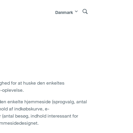
Danmark
Polska
|
Россия
|
Österreich
|
Bosna i
e
|
Sverige
|
Latvija
|
Lietuva
|
Moldova
|
ghed for at huske den enkeltes
g-oplevelse.
den enkelte hjemmeside (sprogvalg, antal
dhold af indkøbskurve, e-
antal besøg, indhold interessant for
jemmesidedesignet.