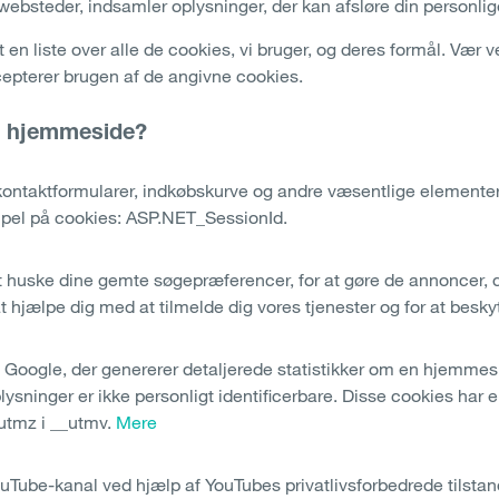
websteder, indsamler oplysninger, der kan afsløre din personlige
 en liste over alle de cookies, vi bruger, og deres formål. Vær
epterer brugen af de angivne cookies.
e hjemmeside?
 kontaktformularer, indkøbskurve og andre væsentlige element
mpel på cookies: ASP.NET_SessionId.
t huske dine gemte søgepræferencer, for at gøre de annoncer, du 
 hjælpe dig med at tilmelde dig vores tjenester og for at besky
 Google, der genererer detaljerede statistikker om en hjemmesid
ysninger er ikke personligt identificerbare. Disse cookies har 
utmz i __utmv.
Mere
 YouTube-kanal ved hjælp af YouTubes privatlivsforbedrede tilstan