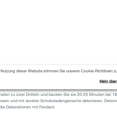
Nutzung dieser Website stimmen Sie unseren Cookie-Richtlinien zu
Mehr über
e schneiden und in eine Rührschüssel geben. 1 EL Leinsamen 
gen Sie alle trockenen und nassen Zutaten hinzu und mischen Si
chalen zu zwei Dritteln und backen Sie sie 20-25 Minuten bei 1
lassen und mit dunkler Schokoladenganache dekorieren. Dekorie
die Dekorationen mit Fondant.