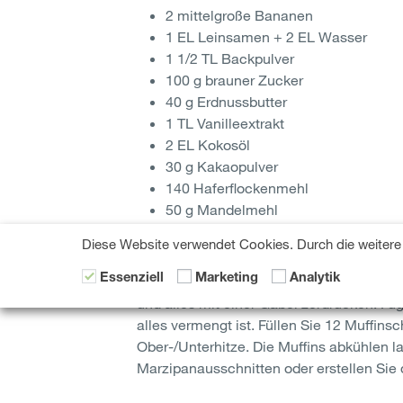
2 mittelgroße Bananen
1 EL Leinsamen + 2 EL Wasser
1 1/2 TL Backpulver
100 g brauner Zucker
40 g Erdnussbutter
1 TL Vanilleextrakt
2 EL Kokosöl
30 g Kakaopulver
140 Haferflockenmehl
50 g Mandelmehl
60 g dunkle Schokolade
Diese Website verwendet Cookies. Durch die weitere 
Zubereitung
Essenziell
2 mittelgroße Bananen schälen, in Stück
Marketing
Analytik
und alles mit einer Gabel zerdrücken. Fü
alles vermengt ist. Füllen Sie 12 Muffins
Ober-/Unterhitze. Die Muffins abkühlen 
Marzipanausschnitten oder erstellen Sie 