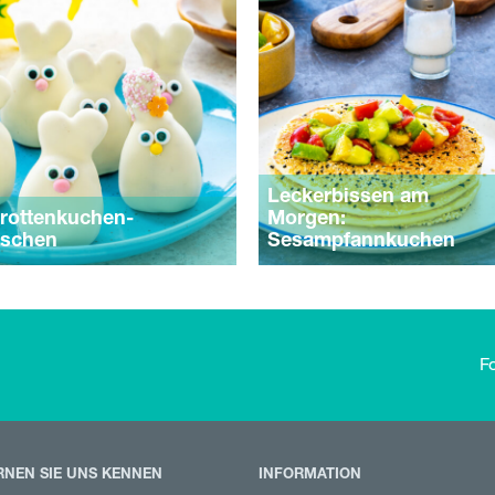
Leckerbissen am
rottenkuchen-
Morgen:
schen
Sesampfannkuchen
F
RNEN SIE UNS KENNEN
INFORMATION