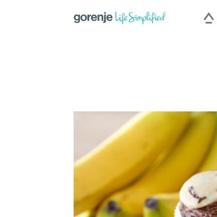
International
|
Slovenija
|
Polska
|
Рос