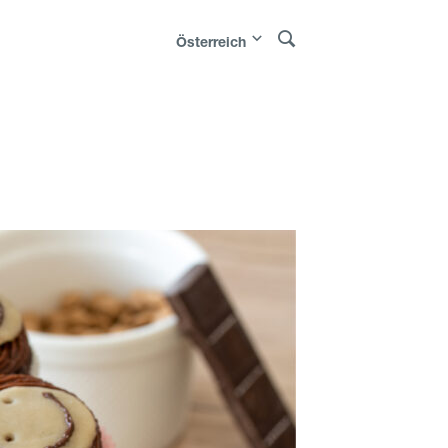
Österreich
orge
|
Sverige
|
Latvija
|
Lietuva
|
Eesti