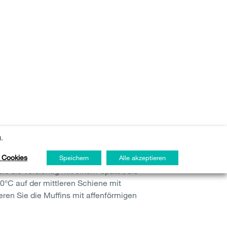
.
 Cookies
Speichern
Alle akzeptieren
und 2 EL Wasser in die Schüssel geben
e sie vorsichtig mit einem Spatel, bis
80°C auf der mittleren Schiene mit
ren Sie die Muffins mit affenförmigen