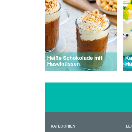
Heiße Schokolade mit
Ka
Haselnüssen
Hä
KATEGORIEN
LE