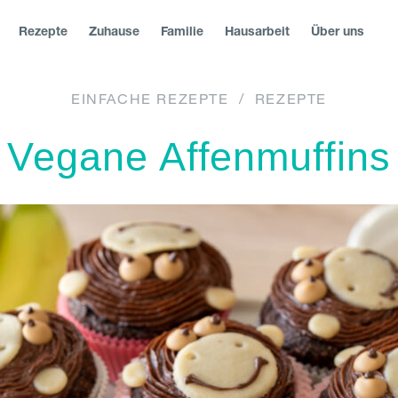
Rezepte
Zuhause
Familie
Hausarbeit
Über uns
EINFACHE REZEPTE
/
REZEPTE
сия
|
|
Северна Македонија
|
Danmark
|
Suomi
|
N
Österreich
Vegane Affenmuffins