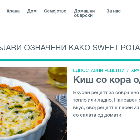
Храна
Дом
Семејство
Домашни
За нас
обврски
БЈАВИ ОЗНАЧЕНИ КАКО SWEET POTA
blika
|
Slovenská republika
|
Magyarország
|
Hrvatska
|
Srbija
|
România
|
България
|
|
Danmark
|
Suom
Северна Македонија
ЕДНОСТАВНИ РЕЦЕПТИ
/
ХРА
Киш со кора о
Вкусен рецепт за совршено 
топло или ладно. Направен 
вкус, овој рецепт е лесен з
со салата од домати.