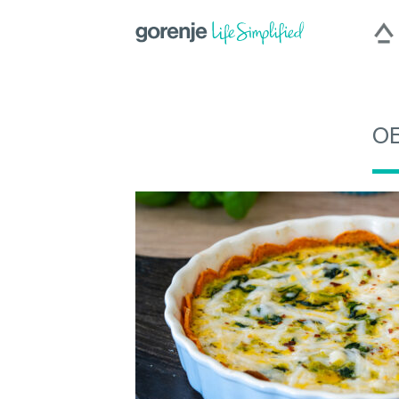
О
International
|
Slovenija
|
Česká repu
Hercegovina
|
Deutschland
|