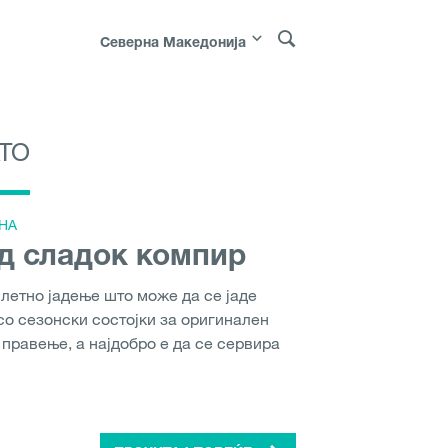
Северна Македонија
TO
Polska
|
Россия
|
Österreich
|
Bosna i
i
|
Norge
|
Sverige
|
Молдо́ва
НА
д сладок компир
летно јадење што може да се јаде
со сезонски состојки за оригинален
а правење, а најдобро е да се сервира