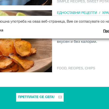
SIMPLE RECIPES
,
SWEET POTA
ЕДНОСТАВНИ РЕЦЕПТИ
/
ХРА
Домашен чипс
ошна употреба на оваа веб-страница, Вие се согласувате со н
Следниот викенд, кога ќе с
Про
ка
вечерните часови, пробајте 
вкусен и без калории.
FOOD
,
RECIPES
,
CHIPS
ПРЕТПЛАТЕ СЕ СЕГА!