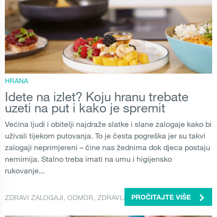
HRANA
Idete na izlet? Koju hranu trebate
uzeti na put i kako je spremit
Većina ljudi i obitelji najdraže slatke i slane zalogaje kako bi
uživali tijekom putovanja. To je česta pogreška jer su takvi
zalogaji neprimjereni – čine nas žednima dok djeca postaju
nemirnija. Stalno treba imati na umu i higijensko
rukovanje...
ZDRAVI ZALOGAJI
,
ODMOR
,
ZDRAVLJE
PROČITAJTE VIŠE