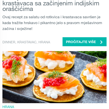
krastavaca sa začinjenim indijskim
oraščićima
Ovaj recept za salatu od rotkvica i krastavaca savršen je
kada tražite hrskavo i pikantno jelo s pravom mješavinom
začina i svježine!
DINNER
,
KRASTAVAC
,
HRANA
PROČITAJTE VIŠE
HRANA