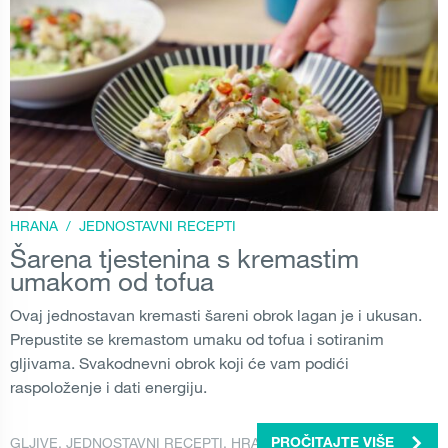
HRANA
/
JEDNOSTAVNI RECEPTI
Šarena tjestenina s kremastim
umakom od tofua
Ovaj jednostavan kremasti šareni obrok lagan je i ukusan.
Prepustite se kremastom umaku od tofua i sotiranim
gljivama. Svakodnevni obrok koji će vam podići
raspoloženje i dati energiju.
GLJIVE
,
JEDNOSTAVNI RECEPTI
,
HRANA
PROČITAJTE VIŠE