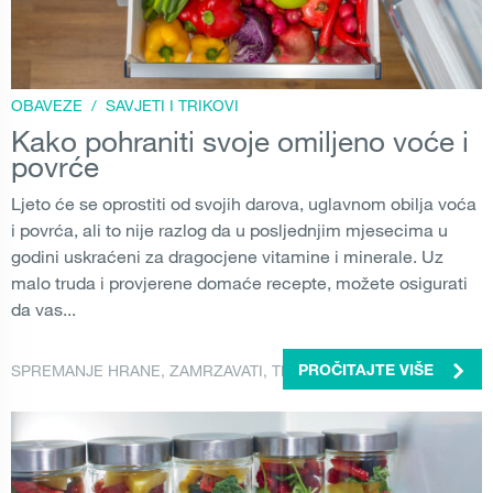
OBAVEZE
/
SAVJETI I TRIKOVI
Kako pohraniti svoje omiljeno voće i
povrće
Ljeto će se oprostiti od svojih darova, uglavnom obilja voća
i povrća, ali to nije razlog da u posljednjim mjesecima u
godini uskraćeni za dragocjene vitamine i minerale. Uz
malo truda i provjerene domaće recepte, možete osigurati
da vas...
SPREMANJE HRANE
,
ZAMRZAVATI
,
TRIKOVI I SAVJETI
PROČITAJTE VIŠE