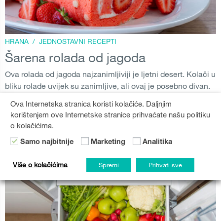
HRANA
/
JEDNOSTAVNI RECEPTI
Šarena rolada od jagoda
Ova rolada od jagoda najzanimljiviji je ljetni desert. Kolači u
bliku rolade uvijek su zanimljive, ali ovaj je posebno divan.
Lagana i prozračna rolada omotana slatkim šlagom i
Ova Internetska stranica koristi kolačiće. Daljnjim
nadjevom od svježih jagoda. Neodoljivo!
korištenjem ove Internetske stranice prihvaćate našu politiku
o kolačićima.
LJETO
,
HRANA
,
DESERT
PROČITAJTE VIŠE
Samo najbitnije
Marketing
Analitika
Više o kolačićima
Spremi
Prihvati sve