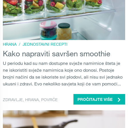
HRANA
/
JEDNOSTAVNI RECEPTI
Kako napraviti savršen smoothie
U periodu kad su nam dostupne svježe namirnice šteta je
ne iskoristiti svježe namirnica koje ono donosi. Postoje
brojni načini da se iskoriste svi plodovi, ali nisu svi jednako
ukusni i zdravi. Evo nekoliko savjeta koji će vam pomoći...
ZDRAVLJE
,
HRANA
,
POVRĆE
PROČITAJTE VIŠE