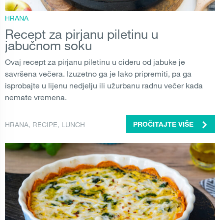
HRANA
Recept za pirjanu piletinu u
jabučnom soku
Ovaj recept za pirjanu piletinu u cideru od jabuke je
savršena večera. Izuzetno ga je lako pripremiti, pa ga
isprobajte u lijenu nedjelju ili užurbanu radnu večer kada
nemate vremena.
HRANA
,
RECIPE
,
LUNCH
PROČITAJTE VIŠE