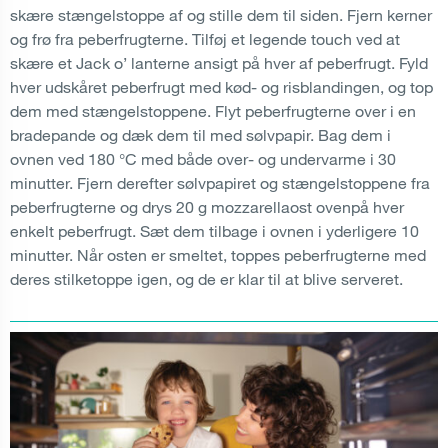
skære stængelstoppe af og stille dem til siden. Fjern kerner
og frø fra peberfrugterne. Tilføj et legende touch ved at
skære et Jack o’ lanterne ansigt på hver af peberfrugt. Fyld
hver udskåret peberfrugt med kød- og risblandingen, og top
dem med stængelstoppene. Flyt peberfrugterne over i en
bradepande og dæk dem til med sølvpapir. Bag dem i
ovnen ved 180 °C med både over- og undervarme i 30
minutter. Fjern derefter sølvpapiret og stængelstoppene fra
peberfrugterne og drys 20 g mozzarellaost ovenpå hver
enkelt peberfrugt. Sæt dem tilbage i ovnen i yderligere 10
minutter. Når osten er smeltet, toppes peberfrugterne med
deres stilketoppe igen, og de er klar til at blive serveret.