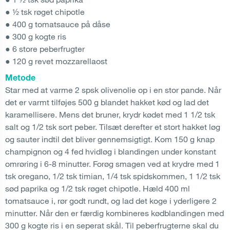
● ½ tsk røget chipotle
● 400 g tomatsauce på dåse
● 300 g kogte ris
● 6 store peberfrugter
● 120 g revet mozzarellaost
Metode
Star med at varme 2 spsk olivenolie op i en stor pande. Når
det er varmt tilføjes 500 g blandet hakket kød og lad det
karamellisere. Mens det bruner, krydr kødet med 1 1/2 tsk
salt og 1/2 tsk sort peber. Tilsæt derefter et stort hakket løg
og sauter indtil det bliver gennemsigtigt. Kom 150 g knap
champignon og 4 fed hvidløg i blandingen under konstant
omrøring i 6-8 minutter. Forøg smagen ved at krydre med 1
tsk oregano, 1/2 tsk timian, 1/4 tsk spidskommen, 1 1/2 tsk
sød paprika og 1/2 tsk røget chipotle. Hæld 400 ml
tomatsauce i, rør godt rundt, og lad det koge i yderligere 2
minutter. Når den er færdig kombineres kødblandingen med
300 g kogte ris i en seperat skål. Til peberfrugterne skal du