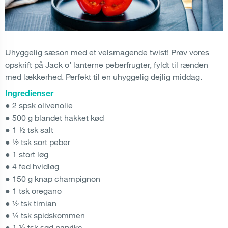
Uhyggelig sæson med et velsmagende twist! Prøv vores
opskrift på Jack o’ lanterne peberfrugter, fyldt til rænden
med lækkerhed. Perfekt til en uhyggelig dejlig middag.
Ingredienser
● 2 spsk olivenolie
● 500 g blandet hakket kød
● 1 ½ tsk salt
● ½ tsk sort peber
● 1 stort løg
● 4 fed hvidløg
● 150 g knap champignon
● 1 tsk oregano
● ½ tsk timian
● ¼ tsk spidskommen
● 1 ½ tsk sød paprika