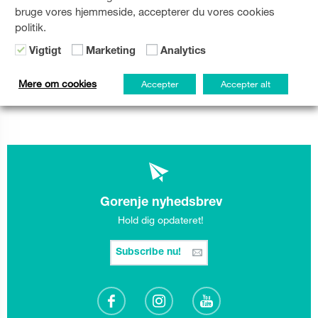
Telefon: 01 230 97 30
bruge vores hjemmeside, accepterer du vores cookies
Faks: 01 230 97 78
politik.
E-pošta: gp.ip@ip-rs.si
Vigtigt
Marketing
Analytics
Chef: Mojca Prelesnik, univ. dipl. prav.,
Mere om cookies
Accepter
Accepter alt
Informationskommissær
Gorenje nyhedsbrev
Hold dig opdateret!
Subscribe nu!