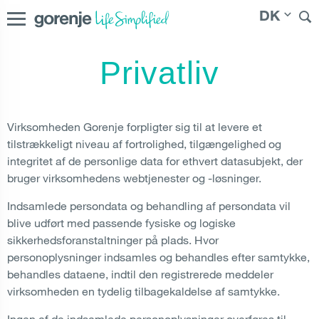
DK
Privatliv
International
|
Slovenija
|
Česká republika
|
Slovenská
republika
|
Magyarország
|
Hrvatska
|
Srbija
|
Polska
|
Россия
|
Österreich
|
Bosna i Hercegovina
|
Deutschland
|
Virksomheden Gorenje forpligter sig til at levere et
România
|
България
|
Северна Македонија
|
|
Danmark
tilstrækkeligt niveau af fortrolighed, tilgængelighed og
Suomi
|
Norge
|
Sverige
|
Latvija
|
Lietuva
|
Moldova
|
integritet af de personlige data for ethvert datasubjekt, der
Молдо́ва
|
Eesti
bruger virksomhedens webtjenester og -løsninger.
Indsamlede persondata og behandling af persondata vil
blive udført med passende fysiske og logiske
sikkerhedsforanstaltninger på plads. Hvor
personoplysninger indsamles og behandles efter samtykke,
behandles dataene, indtil den registrerede meddeler
virksomheden en tydelig tilbagekaldelse af samtykke.