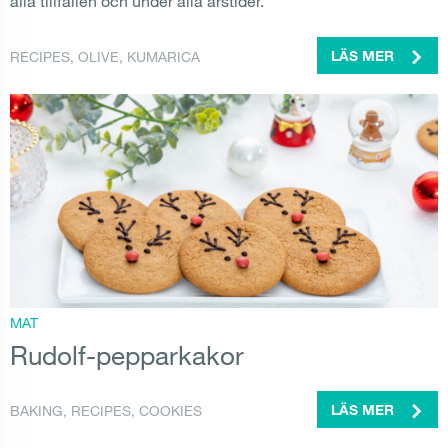
alla tillfällen och under alla årstider.
RECIPES
,
OLIVE
,
KUMARICA
LÄS MER
MAT
Rudolf-pepparkakor
BAKING
,
RECIPES
,
COOKIES
LÄS MER