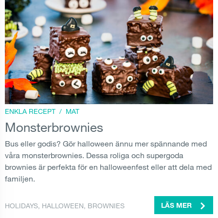
ENKLA RECEPT
/
MAT
Monsterbrownies
Bus eller godis? Gör halloween ännu mer spännande med
våra monsterbrownies. Dessa roliga och supergoda
brownies är perfekta för en halloweenfest eller att dela med
familjen.
HOLIDAYS
,
HALLOWEEN
,
BROWNIES
LÄS MER