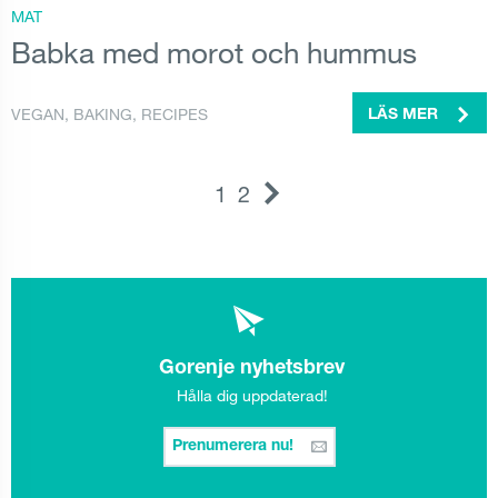
MAT
Babka med morot och hummus
VEGAN
,
BAKING
,
RECIPES
LÄS MER
1
2
Gorenje nyhetsbrev
Hålla dig uppdaterad!
Prenumerera nu!