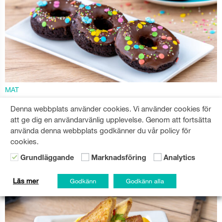
MAT
Veganska munkar med färgstarkt
Denna webbplats använder cookies. Vi använder cookies för
strössel
att ge dig en användarvänlig upplevelse. Genom att fortsätta
använda denna webbplats godkänner du vår policy för
Utsökta veganska chokladmunkar. Supersnabba och enkla
cookies.
chokladmunkar, toppade med härlig choklad och strössel.
Grundläggande
Marknadsföring
Analytics
SWEET
,
RECIPES
,
VEGAN
LÄS MER
Läs mer
Godkänn
Godkänn alla