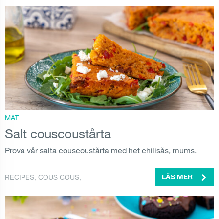
MAT
Salt couscoustårta
Prova vår salta couscoustårta med het chilisås, mums.
RECIPES
,
COUS COUS
,
LÄS MER