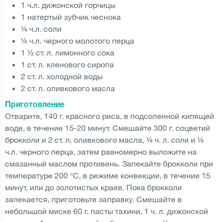
1 ч.л. дижонской горчицы
1 натертый зубчик чеснока
¼ ч.л. соли
¼ ч.л. черного молотого перца
1 ½ ст. л. лимонного сока
1 ст. л. кленового сиропа
2 ст. л. холодной воды
2 ст. л. оливкового масла
Приготовление
Отварите, 140 г. красного риса, в подсоленной кипящей
воде, в течение 15-20 минут. Смешайте 300 г. соцветий
брокколи и 2 ст. л. оливкового масла, ¼ ч. л. соли и ¼
ч.л. черного перца, затем равномерно выложите на
смазанный маслом противень. Запекайте брокколи при
температуре 200 °C, в режиме конвекции, в течение 15
минут, или до золотистых краев. Пока брокколи
запекается, приготовьте заправку. Смешайте в
небольшой миске 60 г. пасты тахини, 1 ч. л. дижонской