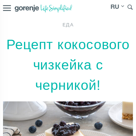
RU
ЕДА
International
|
Česká republika
|
Slovenská republika
|
Рецепт кокосового
Magyarország
|
Hrvatska
|
|
България
|
Северна
Россия
Македонија
|
Молдо́ва
чизкейка с
черникой!