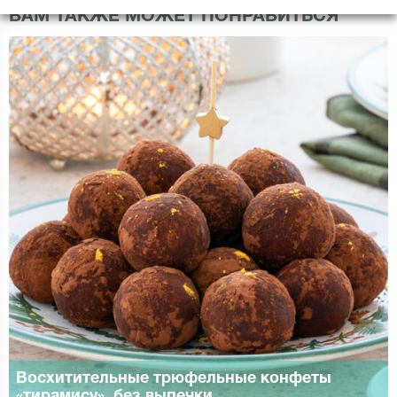
ВАМ ТАКЖЕ МОЖЕТ ПОНРАВИТЬСЯ
Восхитительные трюфельные конфеты
«тирамису», без выпечки