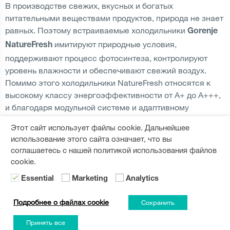
В производстве свежих, вкусных и богатых
питательными веществами продуктов, природа не знает
равных. Поэтому встраиваемые холодильники
Gorenje
имитируют природные условия,
NatureFresh
поддерживают процесс фотосинтеза, контролируют
уровень влажности и обеспечивают свежий воздух.
Помимо этого холодильники NatureFresh относятся к
высокому классу энергоэффективности от А+ до А+++,
и благодаря модульной системе и адаптивному
внутреннему пространству идеально подойдут для
Этот сайт использует файлы cookie. Дальнейшее
любого образа жизни.
использование этого сайта означает, что вы
соглашаетесь с нашей политикой использования файлов
ЧИТАТЬ ДАЛЬШЕ
cookie.
Essential
Marketing
Analytics
Подробнее о файлах cookie
Сохранить
ПОДЕЛИТЬСЯ:
Принять все