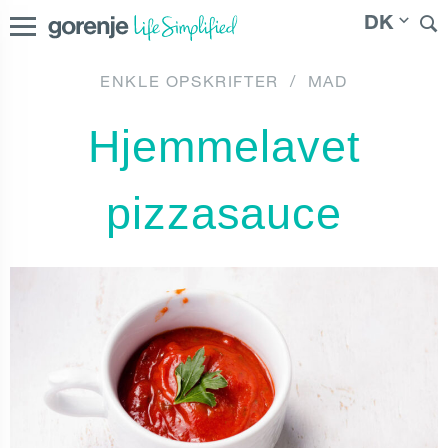
DK
ENKLE OPSKRIFTER
/
MAD
|
Suomi
|
Norge
|
Sverige
Danmark
Hjemmelavet
pizzasauce