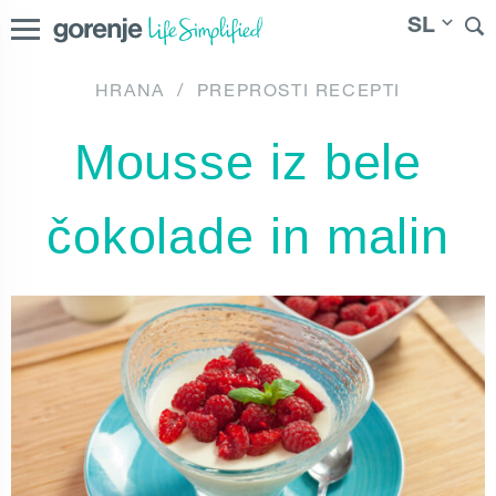
SL
HRANA
/
PREPROSTI RECEPTI
International
|
|
Österreich
|
Bosna i Hercegovina
|
Slovenija
Mousse iz bele
Danmark
čokolade in malin