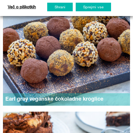
Več o piškotkih
Shrani
Sprejmi vse
Earl gray veganske čokoladne kroglice