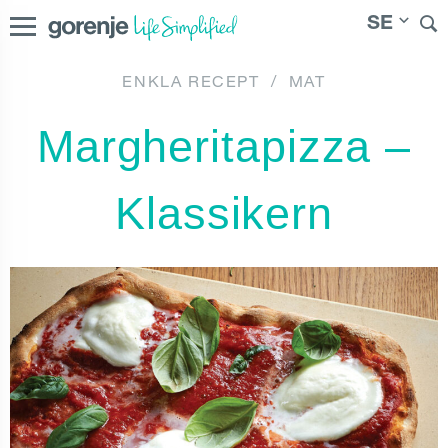
SE
ENKLA RECEPT
/
MAT
Danmark
|
Suomi
|
Norge
|
Sverige
Margheritapizza –
Klassikern