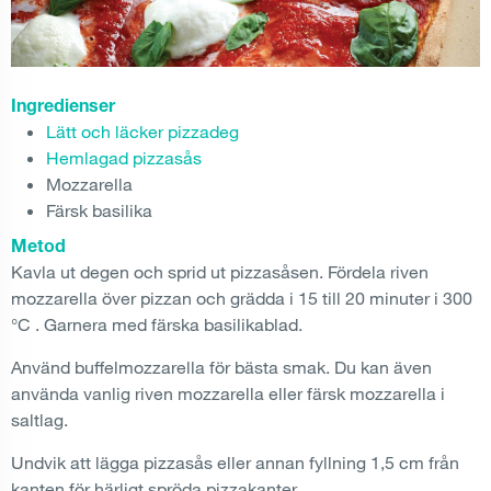
Ingredienser
Lätt och läcker pizzadeg
Hemlagad pizzasås
Mozzarella
Färsk basilika
Metod
Kavla ut degen och sprid ut pizzasåsen. Fördela riven
mozzarella över pizzan och grädda i 15 till 20 minuter i 300
°C . Garnera med färska basilikablad.
Använd buffelmozzarella för bästa smak. Du kan även
använda vanlig riven mozzarella eller färsk mozzarella i
saltlag.
Undvik att lägga pizzasås eller annan fyllning 1,5 cm från
kanten för härligt spröda pizzakanter.