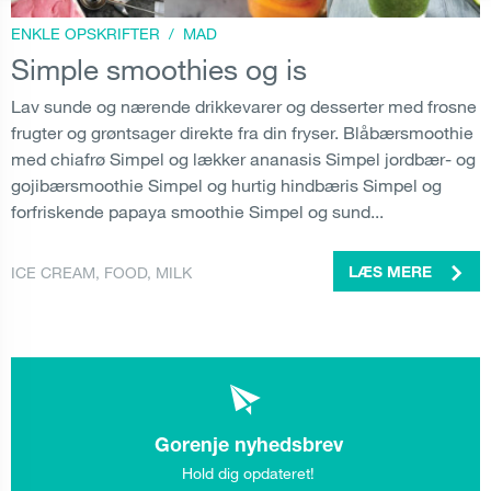
ENKLE OPSKRIFTER
/
MAD
Simple smoothies og is
Lav sunde og nærende drikkevarer og desserter med frosne
frugter og grøntsager direkte fra din fryser. Blåbærsmoothie
med chiafrø Simpel og lækker ananasis Simpel jordbær- og
gojibærsmoothie Simpel og hurtig hindbæris Simpel og
forfriskende papaya smoothie Simpel og sund...
ICE CREAM
,
FOOD
,
MILK
LÆS MERE
Gorenje nyhedsbrev
Hold dig opdateret!