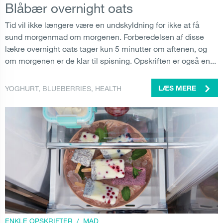
Blåbær overnight oats
Tid vil ikke længere være en undskyldning for ikke at få
sund morgenmad om morgenen. Forberedelsen af disse
lækre overnight oats tager kun 5 minutter om aftenen, og
om morgenen er de klar til spisning. Opskriften er også en...
YOGHURT
,
BLUEBERRIES
,
HEALTH
LÆS MERE
ENKLE OPSKRIFTER
/
MAD