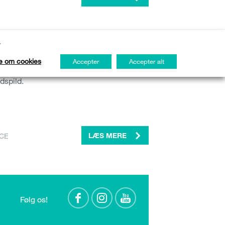
lsuppe med kylling
.
atisk nuddelsuppe til dig der har brug
e om cookies
Accepter
Accepter alt
mmet. Her kan du nemt anvende dine
dspild.
ICE
LÆS MERE
Følg os!