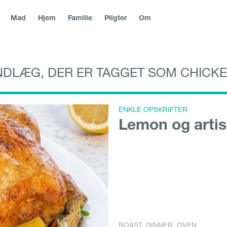
Mad
Hjem
Familie
Pligter
Om
NDLÆG, DER ER TAGGET SOM CHICK
blika
|
Slovenská republika
|
Magyarország
|
Hrvatska
|
Srbija
|
|
България
|
Северна Македонија
|
|
Suomi
|
Norg
Danmark
Молдо́ва
|
Eesti
ENKLE OPSKRIFTER
Lemon og artis
ROAST
,
DINNER
,
OVEN