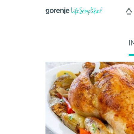
I
International
|
Slovenija
|
Česká repu
Hercegovina
|
Deutschland
|
România