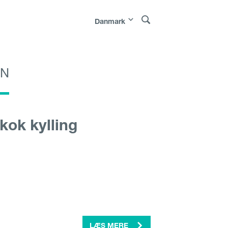
Danmark
EN
Polska
|
Россия
|
Österreich
|
Bosna i
e
|
Sverige
|
Latvija
|
Lietuva
|
Moldova
|
kok kylling
LÆS MERE