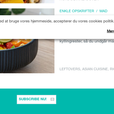
ENKLE OPSKRIFTER
/
MAD
Asiatisk nudde
d at bruge vores hjemmeside, accepterer du vores cookies politik
Super nem og velsmagende asi
Mer
for inspiration til mad i hje
kyllingrester, så du undgår ma
LEFTOVERS
,
ASIAN CUISINE
,
R
SUBSCRIBE NU!