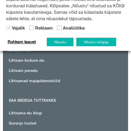
korduvad külastused. Klõpsates „Nõustu“ nõustud sa KÕIGI
küpsiste kasutamisega. Samas võid sa külastada küpsiste
sätete lehte, et oma nõusolekut täpsustada.
Vajalik
Reklaam
Analüütika
KATEGOORIAD
Rohkem teavet
Nõustu
Nõustu kõigiga
Lihtsam toit
Lihtsam kodune elu
Lihtsam pereelu
Lihtsamad majapidamistööd
SAA MEIEGA TUTTAVAKS
Lihtsama elu blogi
Gorenje tooted