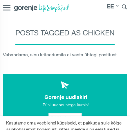
EE
POSTS TAGGED AS CHICKEN
International
|
Slovenija
|
Česká republika
|
Slovenská
republika
|
Magyarország
|
Hrvatska
|
Srbija
|
Polska
|
Россия
|
Österreich
|
Bosna i Hercegovina
|
Deutschland
|
Vabandame, sinu kriteeriumile ei vasta ühtegi postitust.
România
|
България
|
Северна Македонија
|
Danmark
|
Suomi
|
Norge
|
Sverige
|
Latvija
|
Lietuva
|
Moldova
|
Молдо́ва
|
Eesti
Gorenje uudiskiri
Püsi uuendustega kursis!
Telli kohe!
Kasutame oma veebilehel küpsiseid, et pakkuda sulle kõige
asjakohasemat kogemust, jättes meelde sinu eelistused ja