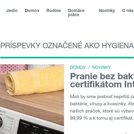
Jedlo
Domov
Rodina
Domáce
Novinky
O nás
práce
PRÍSPEVKY OZNAČENÉ AKO HYGIENA
lika
|
|
Magyarország
|
Hrvatska
|
Srbija
|
Slovenská republika
chland
|
România
|
България
|
Северна Македонија
|
Danmar
DOMOV
/
NOVINKY
Pranie bez bak
certifikátom In
Mali by sme prebrať nepríliš z
baktérie, vírusy a kvasinky. Al
našich práčok, ktoré sú vyba
99,99 % a k tomu aj certifikát.