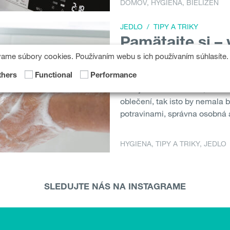
DOMOV
,
HYGIENA
,
BIELIZEŇ
JEDLO
/
TIPY A TRIKY
Pamätajte si –
hygieny
vame súbory cookies. Používaním webu s ich používaním súhlasíte.
Nezabudnite si umyť ruky. Ne
thers
Functional
Performance
kuchynskú utierku. Tak, ako n
oblečení, tak isto by nemala b
potravinami, správna osobná 
HYGIENA
,
TIPY A TRIKY
,
JEDLO
SLEDUJTE NÁS NA INSTAGRAME