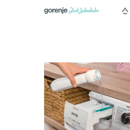
International
|
Slovenija
|
Česká repub
Hercegovina
|
Deuts