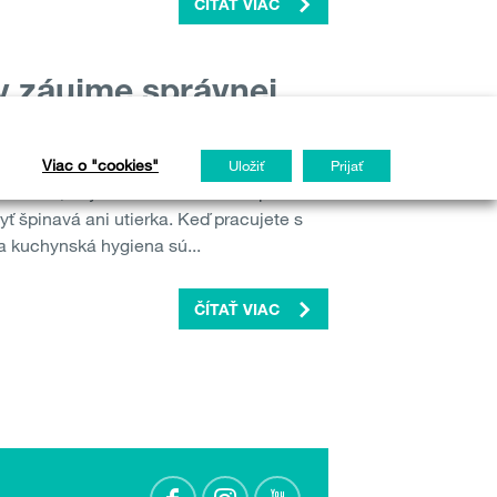
ČÍTAŤ VIAC
 v záujme správnej
zabudnite umyť nôž. Nezabudnite oprať
Viac o "cookies"
Uložiť
Prijať
echcete, aby vaše deti chodili v špinavom
yť špinavá ani utierka. Keď pracujete s
a kuchynská hygiena sú...
ČÍTAŤ VIAC