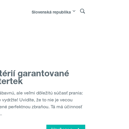
Slovenská republika
Polska
|
Россия
|
Österreich
|
Bosna i
k
|
Sverige
|
Молдо́ва
térií garantované
tertek
ábavnú, ale veľmi dôležitú súčasť prania:
e vydržte! Uvidíte, že to nie je vecou
vené perfektnou zbraňou. Tá má účinnosť
..