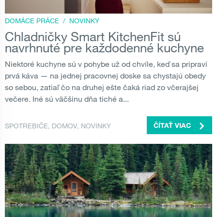
DOMÁCE PRÁCE
/
NOVINKY
Chladničky Smart KitchenFit sú
navrhnuté pre každodenné kuchyne
Niektoré kuchyne sú v pohybe už od chvíle, keď sa pripraví
prvá káva — na jednej pracovnej doske sa chystajú obedy
so sebou, zatiaľ čo na druhej ešte čaká riad zo včerajšej
večere. Iné sú väčšinu dňa tiché a...
SPOTREBIČE
,
DOMOV
,
NOVINKY
ČÍTAŤ VIAC