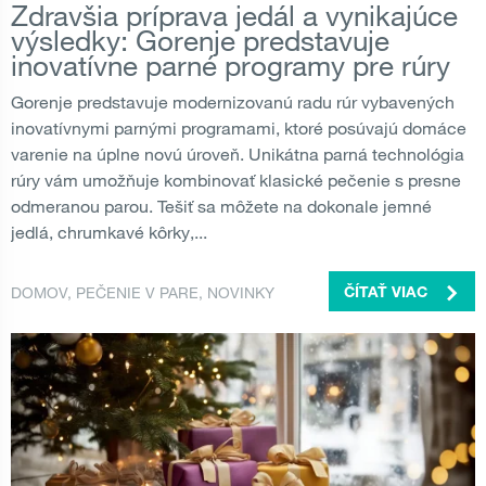
Zdravšia príprava jedál a vynikajúce
výsledky: Gorenje predstavuje
inovatívne parné programy pre rúry
Gorenje predstavuje modernizovanú radu rúr vybavených
inovatívnymi parnými programami, ktoré posúvajú domáce
varenie na úplne novú úroveň. Unikátna parná technológia
rúry vám umožňuje kombinovať klasické pečenie s presne
odmeranou parou. Tešiť sa môžete na dokonale jemné
jedlá, chrumkavé kôrky,...
DOMOV
,
PEČENIE V PARE
,
NOVINKY
ČÍTAŤ VIAC