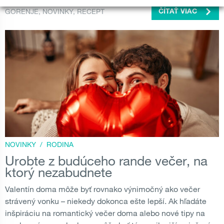
GORENJE
,
NOVINKY
,
RECEPT
ČÍTAŤ VIAC
NOVINKY
/
RODINA
Urobte z budúceho rande večer, na
ktorý nezabudnete
Valentín doma môže byť rovnako výnimočný ako večer
strávený vonku – niekedy dokonca ešte lepší. Ak hľadáte
inšpiráciu na romantický večer doma alebo nové tipy na