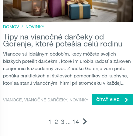
DOMOV
/
NOVINKY
Tipy na vianočné darčeky od
Gorenje, ktoré potešia celú rodinu
Vianoce sú ideálnym obdobím, kedy môžete svojich
blízkych potešiť darčekmi, ktoré im urobia radosť a zároveň
spríjemnia každodenný život. Značka Gorenje vám preto
ponúka praktických aj štýlových pomocníkov do kuchyne,
ktorí sa stanú vianočnými hitmi pri stromčeku v každej...
VIANOCE
,
VIANOČNÉ DARČEKY
,
NOVINKY
ČÍTAŤ VIAC
1
2
3
14
…