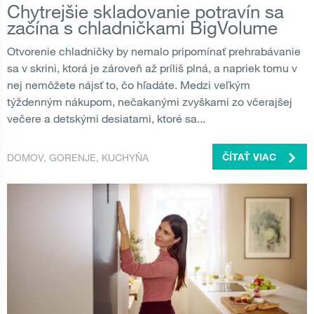
Chytrejšie skladovanie potravín sa
začína s chladničkami BigVolume
Otvorenie chladničky by nemalo pripomínať prehrabávanie
sa v skrini, ktorá je zároveň až príliš plná, a napriek tomu v
nej nemôžete nájsť to, čo hľadáte. Medzi veľkým
týždenným nákupom, nečakanými zvyškami zo včerajšej
večere a detskými desiatami, ktoré sa...
DOMOV
,
GORENJE
,
KUCHYŇA
ČÍTAŤ VIAC