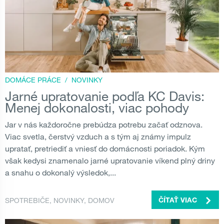
DOMÁCE PRÁCE
/
NOVINKY
Jarné upratovanie podľa KC Davis:
Menej dokonalosti, viac pohody
Jar v nás každoročne prebúdza potrebu začať odznova.
Viac svetla, čerstvý vzduch a s tým aj známy impulz
upratať, pretriediť a vniesť do domácnosti poriadok. Kým
však kedysi znamenalo jarné upratovanie víkend plný driny
a snahu o dokonalý výsledok,...
SPOTREBIČE
,
NOVINKY
,
DOMOV
ČÍTAŤ VIAC