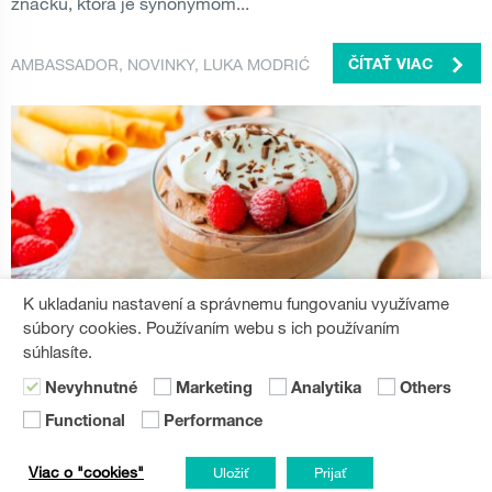
značku, ktorá je synonymom...
AMBASSADOR
,
NOVINKY
,
LUKA MODRIĆ
ČÍTAŤ VIAC
K ukladaniu nastavení a správnemu fungovaniu využívame
súbory cookies. Používaním webu s ich používaním
súhlasíte.
DOMÁCE PRÁCE
Vegánska čokoládová pena
Nevyhnutné
Marketing
Analytika
Others
Functional
Performance
Tento recept na vegánsku čokoládovú penu je dôkazom, že
Veganuary môže chutiť úplne neodolateľne.
Viac o "cookies"
Uložiť
Prijať