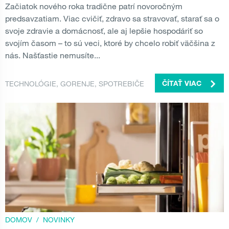
Začiatok nového roka tradične patrí novoročným
predsavzatiam. Viac cvičiť, zdravo sa stravovať, starať sa o
svoje zdravie a domácnosť, ale aj lepšie hospodáriť so
svojím časom – to sú veci, ktoré by chcelo robiť väčšina z
nás. Našťastie nemusíte...
TECHNOLÓGIE
,
GORENJE
,
SPOTREBIČE
ČÍTAŤ VIAC
DOMOV
/
NOVINKY