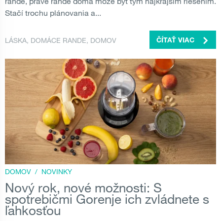
rande, práve rande doma môže byť tým najkrajším riešením.
Stačí trochu plánovania a...
LÁSKA
,
DOMÁCE RANDE
,
DOMOV
ČÍTAŤ VIAC
DOMOV
/
NOVINKY
Nový rok, nové možnosti: S
spotrebičmi Gorenje ich zvládnete s
ľahkosťou