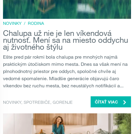
NOVINKY
/
RODINA
Chalupa už nie je len víkendová
nutnosť. Mení sa na miesto oddychu
aj životného štýlu
Ešte pred pár rokmi bola chalupa pre mnohých najmä
praktickým útočiskom mimo mesta. Dnes sa však mení na
plnohodnotný priestor pre oddych, spoločné chvíle aj
vedomé spomalenie. Mladšie generácie objavujú čaro
víkendov bez ruchu mesta, bez neustálych notifikácií a...
NOVINKY
,
SPOTREBIČE
,
GORENJE
ČÍTAŤ VIAC