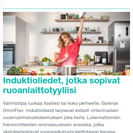
Induktioliedet, jotka sopivat
ruoanlaittotyyliisi
Valmistitpa ruokaa itsellesi tai koko perheelle, Gorenje
OmniFlex -induktiotasot tarjoavat aidosti virtaviivaisen
ruoanvalmistuskokemuksen joka kerta. Lukemattomien
hienoviritteisten ominaisuuksien ansiosta, jotka
yksinkertaistavat vuorovaikutusta keittotason kanssa,