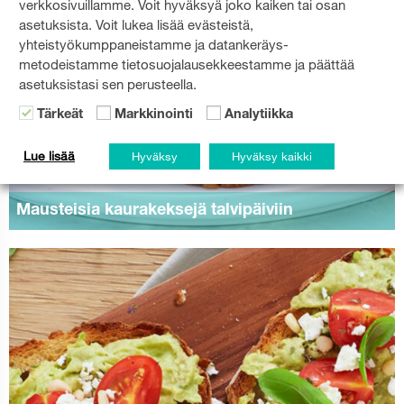
verkkosivuillamme. Voit hyväksyä joko kaiken tai osan
asetuksista. Voit lukea lisää evästeistä,
yhteistyökumppaneistamme ja datankeräys-
metodeistamme tietosuojalausekkeestamme ja päättää
asetuksistasi sen perusteella.
Tärkeät
Markkinointi
Analytiikka
Lue lisää
Hyväksy
Hyväksy kaikki
Mausteisia kaurakeksejä talvipäiviin