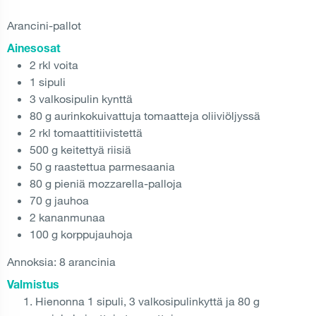
Arancini-pallot
Ainesosat
2 rkl voita
1 sipuli
3 valkosipulin kynttä
80 g aurinkokuivattuja tomaatteja oliiviöljyssä
2 rkl tomaattitiivistettä
500 g keitettyä riisiä
50 g raastettua parmesaania
80 g pieniä mozzarella-palloja
70 g jauhoa
2 kananmunaa
100 g korppujauhoja
Annoksia: 8 arancinia
Valmistus
Hienonna 1 sipuli, 3 valkosipulinkyttä ja 80 g