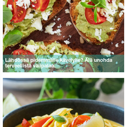
Lähdössä pidemmälle kävelylle? Älä unohda
terveellistä välipalaa.