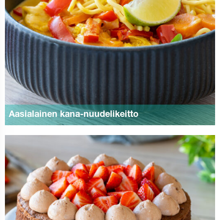
Aasialainen kana-nuudelikeitto