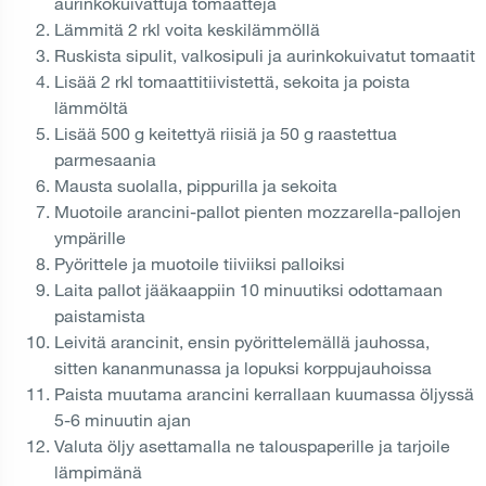
aurinkokuivattuja tomaatteja
Lämmitä 2 rkl voita keskilämmöllä
Ruskista sipulit, valkosipuli ja aurinkokuivatut tomaatit
Lisää 2 rkl tomaattitiivistettä, sekoita ja poista
lämmöltä
Lisää 500 g keitettyä riisiä ja 50 g raastettua
parmesaania
Mausta suolalla, pippurilla ja sekoita
Muotoile arancini-pallot pienten mozzarella-pallojen
ympärille
Pyörittele ja muotoile tiiviiksi palloiksi
Laita pallot jääkaappiin 10 minuutiksi odottamaan
paistamista
Leivitä arancinit, ensin pyörittelemällä jauhossa,
sitten kananmunassa ja lopuksi korppujauhoissa
Paista muutama arancini kerrallaan kuumassa öljyssä
5-6 minuutin ajan
Valuta öljy asettamalla ne talouspaperille ja tarjoile
lämpimänä