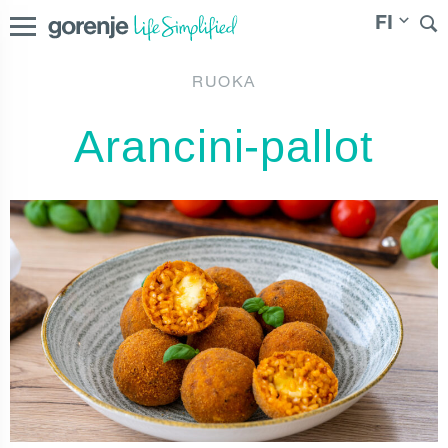
FI
RUOKA
Danmark
|
|
Norge
|
Sverige
Suomi
Arancini-pallot