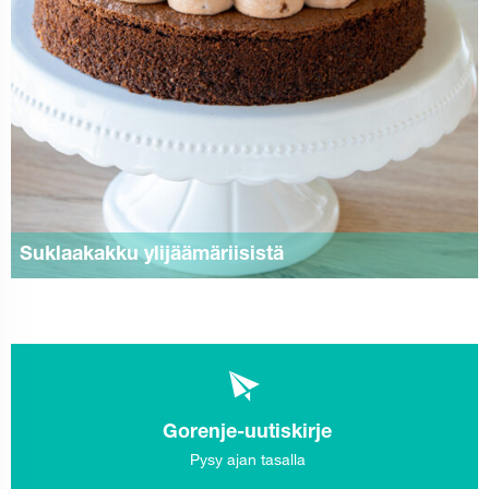
Suklaakakku ylijäämäriisistä
Gorenje-uutiskirje
Pysy ajan tasalla