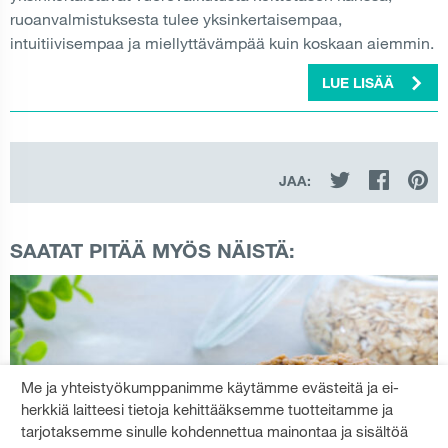
ruoanvalmistuksesta tulee yksinkertaisempaa,
intuitiivisempaa ja miellyttävämpää kuin koskaan aiemmin.
LUE LISÄÄ
JAA:
SAATAT PITÄÄ MYÖS NÄISTÄ:
Me ja yhteistyökumppanimme käytämme evästeitä ja ei-
herkkiä laitteesi tietoja kehittääksemme tuotteitamme ja
tarjotaksemme sinulle kohdennettua mainontaa ja sisältöä