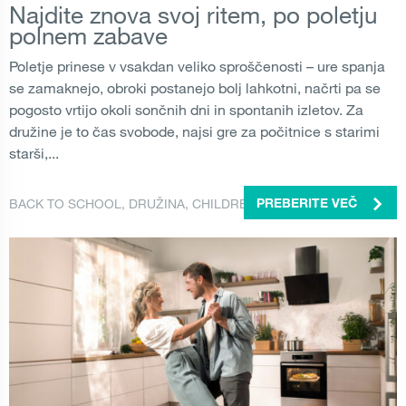
Najdite znova svoj ritem, po poletju
polnem zabave
Poletje prinese v vsakdan veliko sproščenosti – ure spanja
se zamaknejo, obroki postanejo bolj lahkotni, načrti pa se
pogosto vrtijo okoli sončnih dni in spontanih izletov. Za
družine je to čas svobode, najsi gre za počitnice s starimi
starši,...
BACK TO SCHOOL
,
DRUŽINA
,
CHILDREN
PREBERITE VEČ