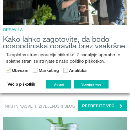
OPRAVILA
Kako lahko zagotovite, da bodo
gospodinjska opravila brez vsakršne
drame?
Ta spletna stran uporablja piškotke. Z nadaljnjo uporabo te
spletne strani se strinjate z našo politiko piškotkov.
Včasih morda kar sami poskrbimo za malce drame v
svojem življenju. Kar pa zadeva gospodinjska opravila, si
Obvezni
Marketing
Analitika
vsi želimo, da bi potekala čim bolj gladko in brez težav.
Zbrali smo nekaj lastnosti, na katere morate biti pozorni pri
Več o piškotkih
Shrani
Sprejmi vse
izbiri...
TRIKI IN NASVETI
,
ŽIVLJENJSKI SLOG
,
OPRAVILA
PREBERITE VEČ