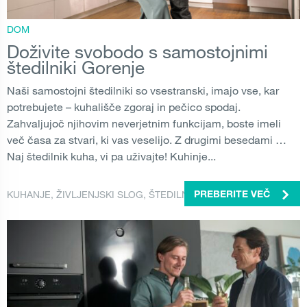
DOM
Doživite svobodo s samostojnimi
štedilniki Gorenje
Naši samostojni štedilniki so vsestranski, imajo vse, kar
potrebujete – kuhališče zgoraj in pečico spodaj.
Zahvaljujoč njihovim neverjetnim funkcijam, boste imeli
več časa za stvari, ki vas veselijo. Z drugimi besedami …
Naj štedilnik kuha, vi pa uživajte! Kuhinje...
KUHANJE
,
ŽIVLJENJSKI SLOG
,
ŠTEDILNIK
PREBERITE VEČ