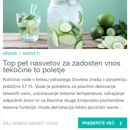
HRANA
/
NASVETI
Top pet nasvetov za zadosten vnos
tekočine to poletje
Količina vode v telesu odraslega človeka znaša v povprečju
približno 57 %. Voda je potrebna za pravilno delovanje
telesnih celic, uravnavanje telesne temperature, odvajanje
odpadnih snovi in za številne druge življenjsko pomembne
telesne funkcije. Huda dehidracija lahko povzroči resne...
ČAJ
,
DOBER NASVET
,
VODA
PREBERITE VEČ