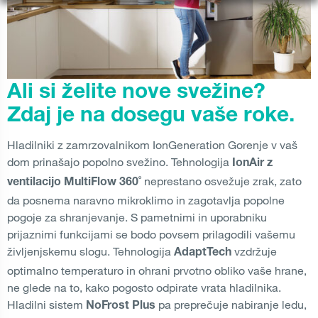
Ali si želite nove svežine?
Zdaj je na dosegu vaše roke.
Hladilniki z zamrzovalnikom IonGeneration Gorenje v vaš
dom prinašajo popolno svežino. Tehnologija
IonAir z
neprestano osvežuje zrak, zato
ventilacijo MultiFlow 360˚
da posnema naravno mikroklimo in zagotavlja popolne
pogoje za shranjevanje. S pametnimi in uporabniku
prijaznimi funkcijami se bodo povsem prilagodili vašemu
življenjskemu slogu. Tehnologija
vzdržuje
AdaptTech
optimalno temperaturo in ohrani prvotno obliko vaše hrane,
ne glede na to, kako pogosto odpirate vrata hladilnika.
Hladilni sistem
pa preprečuje nabiranje ledu,
NoFrost Plus