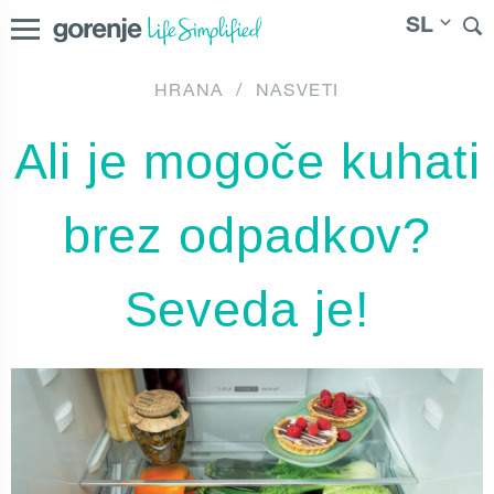
SL
HRANA
/
NASVETI
International
|
|
Hrvatska
|
Srbija
|
Россия
|
Slovenija
Ali je mogoče kuhati
Österreich
|
Северна Македонија
|
Danmark
|
Suomi
|
Norge
|
Sverige
brez odpadkov?
Seveda je!