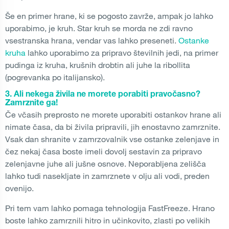
Še en primer hrane, ki se pogosto zavrže, ampak jo lahko
uporabimo, je kruh. Star kruh se morda ne zdi ravno
vsestranska hrana, vendar vas lahko preseneti.
Ostanke
kruha
lahko uporabimo za pripravo številnih jedi, na primer
pudinga iz kruha, krušnih drobtin ali juhe la ribollita
(pogrevanka po italijansko).
3. Ali nekega živila ne morete porabiti pravočasno?
Zamrznite ga!
Če včasih preprosto ne morete uporabiti ostankov hrane ali
nimate časa, da bi živila pripravili, jih enostavno zamrznite.
Vsak dan shranite v zamrzovalnik vse ostanke zelenjave in
čez nekaj časa boste imeli dovolj sestavin za pripravo
zelenjavne juhe ali jušne osnove. Neporabljena zelišča
lahko tudi nasekljate in zamrznete v olju ali vodi, preden
ovenijo.
Pri tem vam lahko pomaga tehnologija FastFreeze. Hrano
boste lahko zamrznili hitro in učinkovito, zlasti po velikih