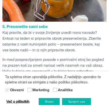
5. Presenetite sami sebe
Kaj pravite, da bi v svoje življenje uvedli novo navado?
Enkrat na teden si pripravite obrok presenečenja. Zberite
ostanke z vseh kuhinjskih polic – presenečeni boste, kaj
vse boste našli – in iz njih pripravite obrok.
In med pospravljanjem posode v pomivalni stroj bo pogled
na prazen koš za smeti narisal velik nasmeh na vaš obraz.
Vašo kuhinjo ste spremenili v kuhinjo brez odpadkov.
Ta spletna stran uporablja piškotke. Z nadaljnjo uporabo te
spletne strani se strinjate z našo politiko piškotkov.
Obvezni
Marketing
Analitika
Več o piškotkih
Shrani
Sprejmi vse