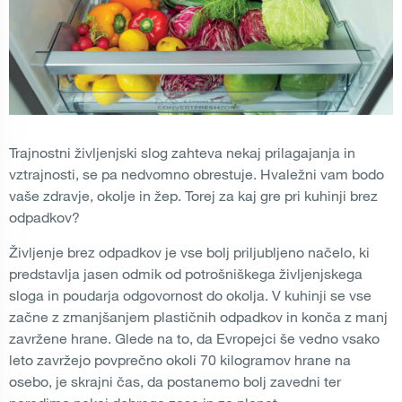
Trajnostni življenjski slog zahteva nekaj prilagajanja in
vztrajnosti, se pa nedvomno obrestuje. Hvaležni vam bodo
vaše zdravje, okolje in žep. Torej za kaj gre pri kuhinji brez
odpadkov?
Življenje brez odpadkov je vse bolj priljubljeno načelo, ki
predstavlja jasen odmik od potrošniškega življenjskega
sloga in poudarja odgovornost do okolja. V kuhinji se vse
začne z zmanjšanjem plastičnih odpadkov in konča z manj
zavržene hrane. Glede na to, da Evropejci še vedno vsako
leto zavržejo povprečno okoli 70 kilogramov hrane na
osebo, je skrajni čas, da postanemo bolj zavedni ter