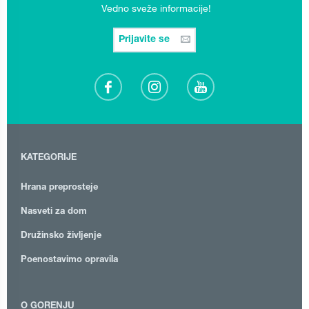
Vedno sveže informacije!
Prijavite se
KATEGORIJE
Hrana preprosteje
Nasveti za dom
Družinsko življenje
Poenostavimo opravila
O GORENJU