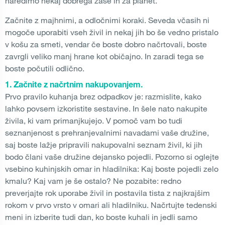
naredimo nekaj dobrega zase in za planet.
Začnite z majhnimi, a odločnimi koraki. Seveda včasih ni
mogoče uporabiti vseh živil in nekaj jih bo še vedno pristalo
v košu za smeti, vendar če boste dobro načrtovali, boste
zavrgli veliko manj hrane kot običajno. In zaradi tega se
boste počutili odlično.
1. Začnite z načrtnim nakupovanjem.
Prvo pravilo kuhanja brez odpadkov je: razmislite, kako
lahko povsem izkoristite sestavine. In šele nato nakupite
živila, ki vam primanjkujejo. V pomoč vam bo tudi
seznanjenost s prehranjevalnimi navadami vaše družine,
saj boste lažje pripravili nakupovalni seznam živil, ki jih
bodo člani vaše družine dejansko pojedli. Pozorno si oglejte
vsebino kuhinjskih omar in hladilnika: Kaj boste pojedli zelo
kmalu? Kaj vam je še ostalo? Ne pozabite: redno
preverjajte rok uporabe živil in postavila tista z najkrajšim
rokom v prvo vrsto v omari ali hladilniku. Načrtujte tedenski
meni in izberite tudi dan, ko boste kuhali in jedli samo