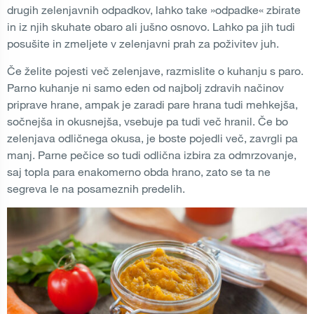
drugih zelenjavnih odpadkov, lahko take »odpadke« zbirate
in iz njih skuhate obaro ali jušno osnovo. Lahko pa jih tudi
posušite in zmeljete v zelenjavni prah za poživitev juh.
Če želite pojesti več zelenjave, razmislite o kuhanju s paro.
Parno kuhanje ni samo eden od najbolj zdravih načinov
priprave hrane, ampak je zaradi pare hrana tudi mehkejša,
sočnejša in okusnejša, vsebuje pa tudi več hranil. Če bo
zelenjava odličnega okusa, je boste pojedli več, zavrgli pa
manj. Parne pečice so tudi odlična izbira za odmrzovanje,
saj topla para enakomerno obda hrano, zato se ta ne
segreva le na posameznih predelih.