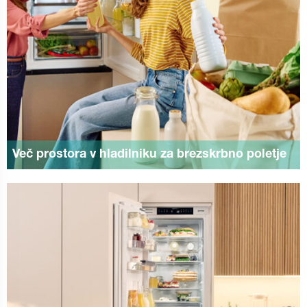
Več prostora v hladilniku za brezskrbno poletje