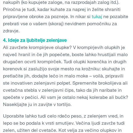
nakupih (ko kupujete zaloge, na razprodajah zalog itd.).
Priročna je tudi, kadar kuhate za naprej in želite shraniti
pripravljene obroke za pozneje. In nikar si
tukaj
ne pozabite
prebrati vse o vašem (skoraj) nevidnem pomočniku za
zdravje.
4. Ideje za ljubitelje zelenjave
Ali zavržete krompirjeve olupke? V krompirjevih olupkih je
največ hranil in če jih popečete, boste lahko hrustljali malo
drugačen ocvrti krompirček. Tudi olupki korenčka in drugih
korenovk si zaslužijo svoje mesto na krožniku: skuhajte in
pretlačite jih, dodajte lečo in malo moke – voilà, pripravili
ste inovativen zelenjavni polpet. Spremenite brokolijeva ali
cvetačna stebla v zelenjavni čips, tako da jih naribate in
spečete v pečici. Ali vam je ostalo nekaj kolerabe ali bučk?
Nasekljajte ju in zavijte v tortiljo.
Uporabite lahko tudi celo rdečo peso, z zelenjem vred, in
lepo se bo podala k vrsti smutijev. Večina ljudi zavrže tudi
zelen, užiten del cvetače. Kot velja za večino olupkov in