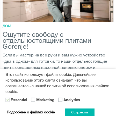
ДОМ
Ощутите свободу с
отдельностоящими плитами
Gorenje!
Если вы мастер на все руки и вам нужно устройство
«два в одном» для готовки, то наши отдельностоящие
плиты оснащенные варочной панелью сверху и
духовкой снизу, то что вам нужно. А благодаря набору в
Этот сайт использует файлы cookie. Дальнейшее
них потрясающих функций, вы можете...
использование этого сайта означает, что вы
соглашаетесь с нашей политикой использования файлов
cookie.
СТИЛЬ ЖИЗНИ
,
ПРИГОТОВЛЕНИЕ
,
ПЛИТА
ЧИТАТЬ ДАЛЬШЕ
Essential
Marketing
Analytics
Подробнее о файлах cookie
Сохранить