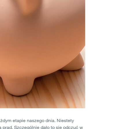
ażdym etapie naszego dnia. Niestety
prąd. Szczególnie dało to się odczuć w