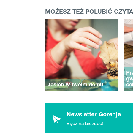
MOŻESZ TEŻ POLUBIĆ CZYTA
Pr
gw
Jesień w twoim domu
ce
Newsletter Gorenje
Bądź na bieżąco!