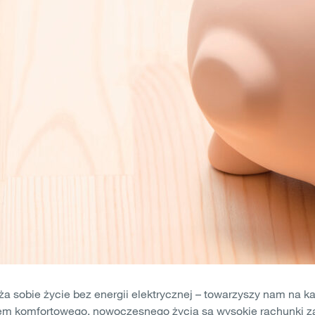
a sobie życie bez energii elektrycznej – towarzyszy nam na k
em komfortowego, nowoczesnego życia są wysokie rachunki za 