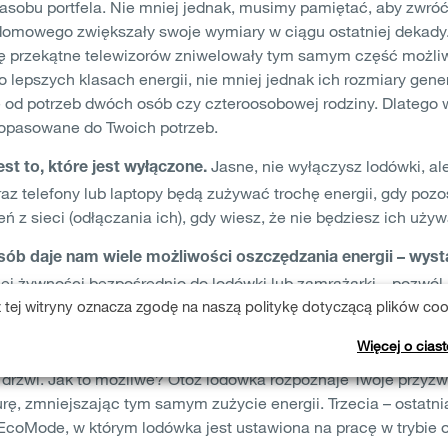
zasobu portfela. Nie mniej jednak, musimy pamiętać, aby zwróć
domowego zwiększały swoje wymiary w ciągu ostatniej dekady.
ię przekątne telewizorów zniwelowały tym samym część możliw
 lepszych klasach energii, nie mniej jednak ich rozmiary gener
ię od potrzeb dwóch osób czy czteroosobowej rodziny. Dlateg
dopasowane do Twoich potrzeb.
Jasne, nie wyłączysz lodówki, al
t to, które jest wyłączone.
oraz telefony lub laptopy będą zużywać trochę energii, gdy pozo
 z sieci (odłączania ich), gdy wiesz, że nie będziesz ich używ
sób daje nam wiele możliwości oszczędzania energii – wysta
ej żywności bezpośrednio do lodówki lub zamrażarki – pozwól 
 tej witryny oznacza zgodę na naszą politykę dotyczącą plików coo
warciem drzwi lodówki. Czego tak naprawdę z niej potrzebujes
. Wielu producentów tj. Gorenje wprowadza dodatkowe, energ
Więcej o cias
iązanie AdaptTech, które zostało opracowane w celu utrzyman
z drzwi. Jak to możliwe? Otóż lodówka rozpoznaje Twoje przyzw
aturę, zmniejszając tym samym zużycie energii. Trzecia – ostat
u EcoMode, w którym lodówka jest ustawiona na pracę w trybie 