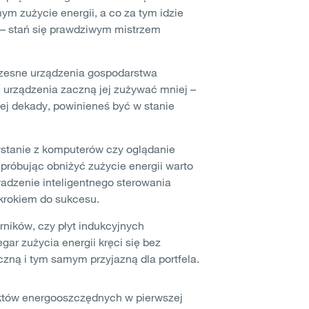
m zużycie energii, a co za tym idzie
i – stań się prawdziwym mistrzem
czesne urządzenia gospodarstwa
 urządzenia zaczną jej zużywać mniej –
nej dekady, powinieneś być w stanie
ystanie z komputerów czy oglądanie
 próbując obniżyć zużycie energii warto
adzenie inteligentnego sterowania
krokiem do sukcesu.
ników, czy płyt indukcyjnych
r zużycia energii kręci się bez
czną i tym samym przyjazną dla portfela.
któw energooszczędnych w pierwszej