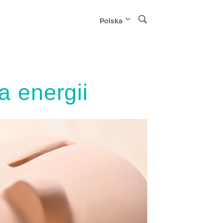
Polska
uomi
|
Norge
|
Sverige
|
Latvija
|
Lietuva
|
 energii