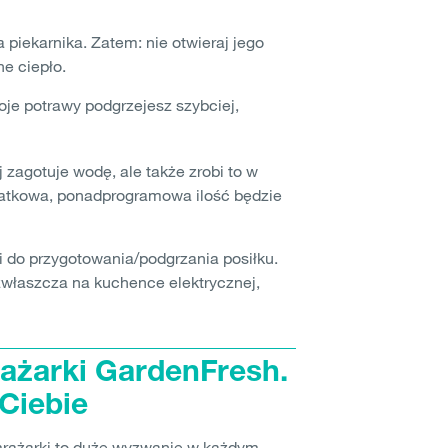
a piekarnika. Zatem: nie otwieraj jego
ne ciepło.
je potrawy podgrzejesz szybciej,
 zagotuje wodę, ale także zrobi to w
datkowa, ponadprogramowa ilość będzie
 do przygotowania/podgrzania posiłku.
zwłaszcza na kuchence elektrycznej,
żarki GardenFresh.
Ciebie
rażarki to duże wyzwanie w każdym