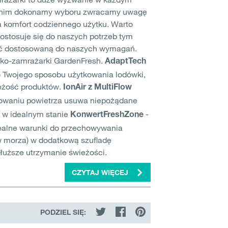
nim dokonamy wyboru zwracamy uwagę
na komfort codziennego użytku. Warto
dostosuje się do naszych potrzeb tym
ć dostosowaną do naszych wymagań.
rko-zamrażarki GardenFresh.
AdaptTech
o Twojego sposobu użytkowania lodówki,
eżość produktów.
IonAir z MultiFlow
izowaniu powietrza usuwa niepożądane
e w idealnym stanie
-
KonwertFreshZone
ealne warunki do przechowywania
w morza) w dodatkową szufladę
łuższe utrzymanie świeżości.
CZYTAJ WIĘCEJ
PODZIEL SIĘ: