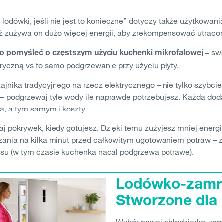
 lodówki, jeśli nie jest to konieczne” dotyczy także użytkowani
eważ zużywa on dużo więcej energii, aby zrekompensować utraco
swo
to pomyśleć o częstszym użyciu kuchenki mikrofalowej –
yczną vs to samo podgrzewanie przy użyciu płyty.
ika tradycyjnego na rzecz elektrycznego – nie tylko szybciej
– podgrzewaj tyle wody ile naprawdę potrzebujesz. Każda do
a, a tym samym i koszty.
pokrywek, kiedy gotujesz. Dzięki temu zużyjesz mniej energii
zania na kilka minut przed całkowitym ugotowaniem potraw – 
asu (w tym czasie kuchenka nadal podgrzewa potrawę).
Lodówko-zamra
Stworzone dla 
Wybór nowej chłodziarko-zam