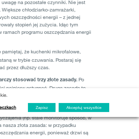
 uwagę na pozostałe czynniki. Nie jest
 Większe chłodziarko-zamrażarki,
ych oszczędności energii – z jednej
owały stopień jej zużycia. Idąc tym
o w ramach programu oszczędzania energii
e pamiętaj, że kuchenki mikrofalowe,
staną w trybie czuwania. Postaraj się
ać przez dłuższy czas.
Po
rczy stosować trzy złote zasady.
jej najpierw ostygnąć. Druga zasada to
kie.
z i tym samym trzymaj drzwi lodówki
ooszczędne funkcje. I tym samym w
teczkach
Zapisz
Akceptuj wszystkie
ia stałej temperatury w lodówce
yczajenia (np. stale monitoruje sposób, w
nia nasza złota zasada: w przypadku
oszczędzania energii, ponieważ drzwi są