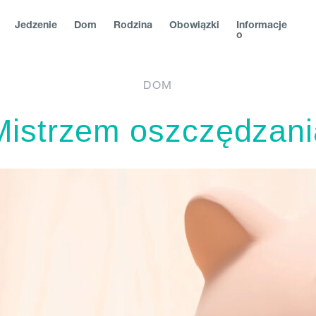
Jedzenie
Dom
Rodzina
Obowiązki
Informacje
o
DOM
ия
|
Österreich
|
România
|
Северна Македонија
|
Danmark
|
S
Mistrzem oszczędzania
Eesti