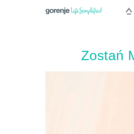
International
|
Slovenija
|
|
Росс
Polska
Zostań 