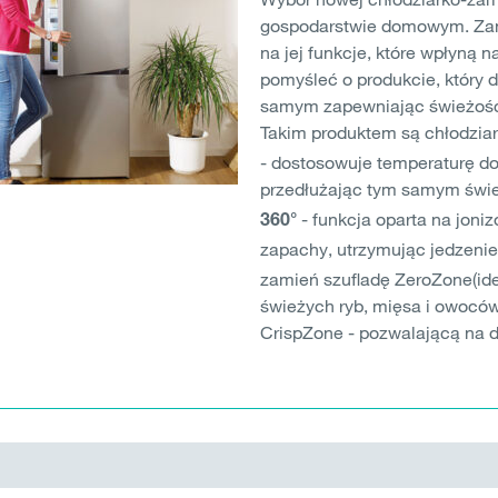
gospodarstwie domowym. Za
na jej funkcje, które wpłyną 
pomyśleć o produkcie, który 
samym zapewniając świeżoś
Takim produktem są chłodzia
- dostosowuje temperaturę d
przedłużając tym samym świ
- funkcja oparta na jon
360°
zapachy, utrzymując jedzeni
zamień szufladę ZeroZone(id
świeżych ryb, mięsa i owocó
CrispZone - pozwalającą na d