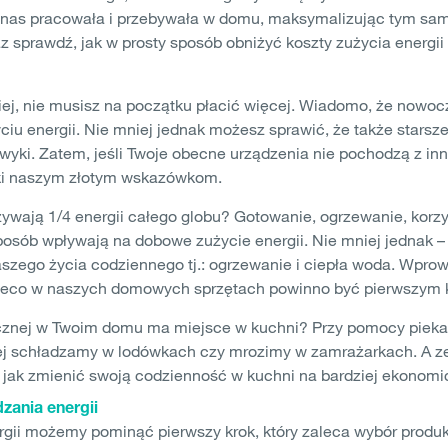
 nas pracowała i przebywała w domu, maksymalizując tym samy
az sprawdź, jak w prosty sposób obniżyć koszty zużycia energi
iej, nie musisz na początku płacić więcej. Wiadomo, że nowo
u energii. Nie mniej jednak możesz sprawić, że także starsze
awyki. Zatem, jeśli Twoje obecne urządzenia nie pochodzą z in
ęki naszym złotym wskazówkom.
wają 1/4 energii całego globu? Gotowanie, ogrzewanie, korz
sposób wpływają na dobowe zużycie energii. Nie mniej jednak –
zego życia codziennego tj.: ogrzewanie i ciepła woda. Wprow
i eco w naszych domowych sprzętach powinno być pierwszym 
rycznej w Twoim domu ma miejsce w kuchni? Przy pomocy piekar
j schładzamy w lodówkach czy mrozimy w zamrażarkach. A zega
, jak zmienić swoją codzienność w kuchni na bardziej ekonomi
zania energii
gii możemy pominąć pierwszy krok, który zaleca wybór produ