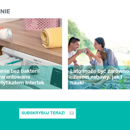
NIE
anie bez bakterii
Lato może być zarówno
arantowane
czasem zabawy, jak i
rtyfikatem Intertek
nauki
SUBSKRYBUJ TERAZ!