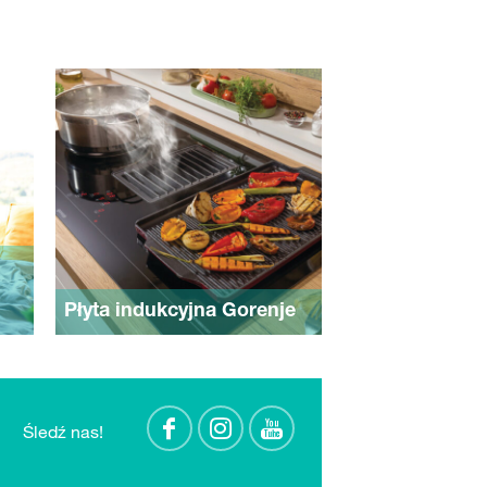
Płyta indukcyjna Gorenje
Śledź nas!