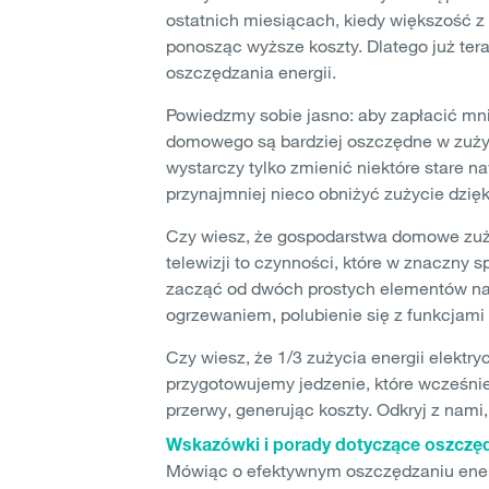
ostatnich miesiącach, kiedy większość z
ponosząc wyższe koszty. Dlatego już ter
oszczędzania energii.
Powiedzmy sobie jasno: aby zapłacić mn
domowego są bardziej oszczędne w zużyci
wystarczy tylko zmienić niektóre stare n
przynajmniej nieco obniżyć zużycie dzi
Czy wiesz, że gospodarstwa domowe zuży
telewizji to czynności, które w znaczny 
zacząć od dwóch prostych elementów nas
ogrzewaniem, polubienie się z funkcjam
Czy wiesz, że 1/3 zużycia energii elekt
przygotowujemy jedzenie, które wcześnie
przerwy, generując koszty. Odkryj z nami
Wskazówki i porady dotyczące oszczęd
Mówiąc o efektywnym oszczędzaniu ener