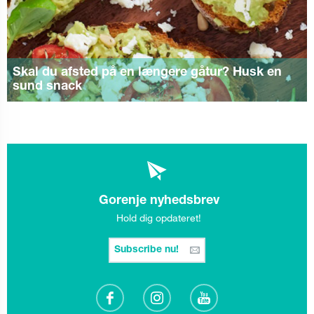
Skal du afsted på en længere gåtur? Husk en
sund snack
Gorenje nyhedsbrev
Hold dig opdateret!
Subscribe nu!