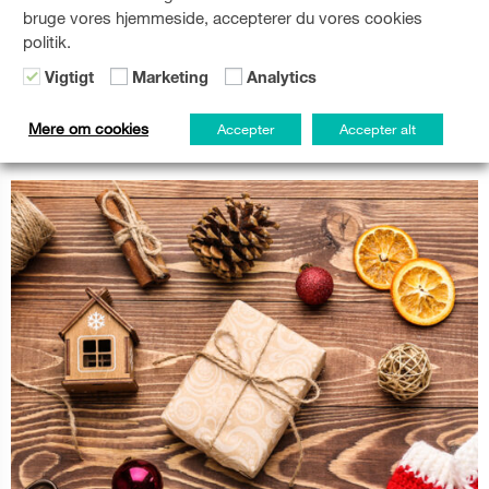
bruge vores hjemmeside, accepterer du vores cookies
politik.
Vigtigt
Marketing
Analytics
Mere om cookies
Accepter
Accepter alt
Søndagshyggebagning