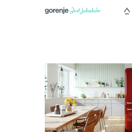
International
|
Slovenija
|
Česká repub
Hercegovina
|
Deutschland
|
Româ