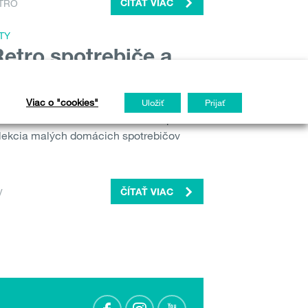
TRO
ČÍTAŤ VIAC
TY
Retro spotrebiče a
epšie makrónky
film? Pamätáte si doby, kedy bola každá
Viac o "cookies"
Uložiť
Prijať
 zabudli ručne nastaviť budík – a spali ste
olekcia malých domácich spotrebičov
V
ČÍTAŤ VIAC