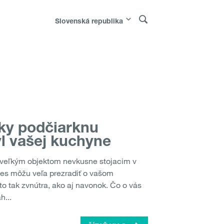
Slovenská republika
Polska
|
Россия
|
Österreich
|
Bosna i
rge
|
Sverige
|
Moldova
|
Молдо́ва
ky podčiarknu
ýl vašej kuchyne
a veľkým objektom nevkusne stojacim v
nes môžu veľa prezradiť o vašom
to tak zvnútra, ako aj navonok. Čo o vás
h...