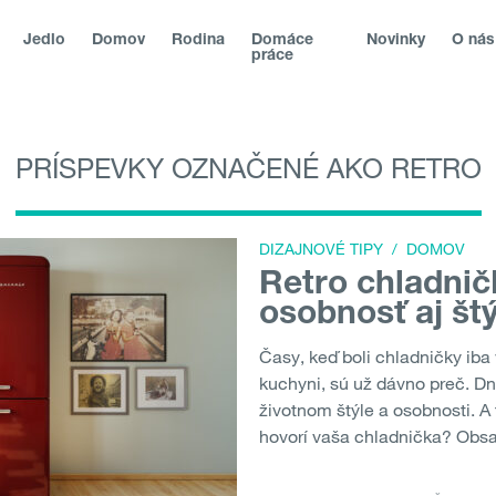
Jedlo
Domov
Rodina
Domáce
Novinky
O nás
práce
PRÍSPEVKY OZNAČENÉ AKO RETRO
lika
|
|
Magyarország
|
Hrvatska
|
Srbija
|
Slovenská republika
nia
|
България
|
Северна Македонија
|
Danmark
|
Suomi
|
No
DIZAJNOVÉ TIPY
/
DOMOV
Retro chladnič
osobnosť aj št
Časy, keď boli chladničky ib
kuchyni, sú už dávno preč. D
životnom štýle a osobnosti. A 
hovorí vaša chladnička? Obsa