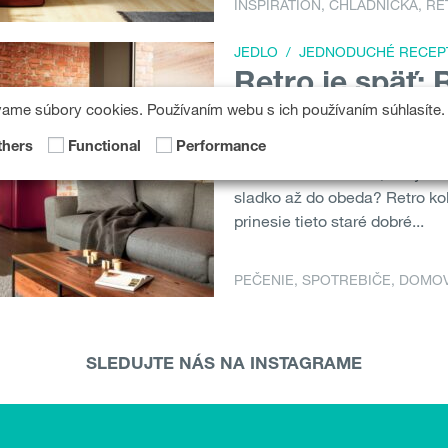
INSPIRATION
,
CHLADNIČKA
,
RE
JEDLO
/
JEDNODUCHÉ RECEP
Retro je späť: 
recept na najl
vame súbory cookies. Používaním webu s ich používaním súhlasíte.
Kedy ste naposledy fotili na 
thers
Functional
Performance
fotka dôležitá? A dni, kedy ste
sladko až do obeda? Retro k
prinesie tieto staré dobré...
PEČENIE
,
SPOTREBIČE
,
DOMO
SLEDUJTE NÁS NA INSTAGRAME