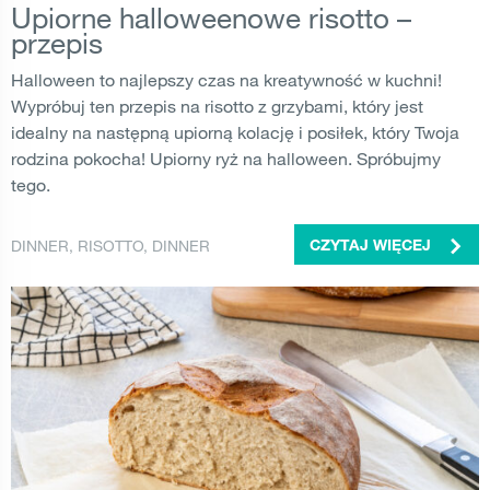
Upiorne halloweenowe risotto –
przepis
Halloween to najlepszy czas na kreatywność w kuchni!
Wypróbuj ten przepis na risotto z grzybami, który jest
idealny na następną upiorną kolację i posiłek, który Twoja
rodzina pokocha! Upiorny ryż na halloween. Spróbujmy
tego.
DINNER
,
RISOTTO
,
DINNER
CZYTAJ WIĘCEJ