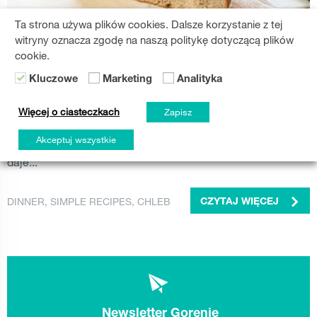
Ta strona używa plików cookies. Dalsze korzystanie z tej
JEDZENIE
witryny oznacza zgodę na naszą politykę dotyczącą plików
Łatwy chleb rustykalny
cookie.
Dorastając w prosty, bezstresowy sposób, chleb był
Kluczowe
Marketing
Analityka
częścią naszego codziennego życia i składnikiem
związanym z najcieplejszymi chwilami spędzonymi z
Więcej o ciasteczkach
Zapisz
bliskimi. Zapach świeżo upieczonego chleba, który unosi
Akceptuj wszystkie
się w domu i sprawia, że staje się on domem, nie tylko
daje...
DINNER
,
SIMPLE RECIPES
,
CHLEB
CZYTAJ WIĘCEJ
Newsletter Gorenje