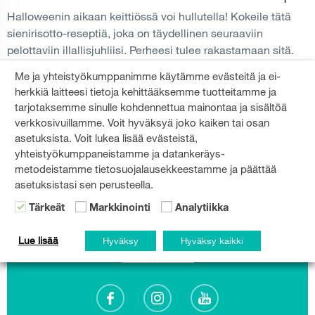
Halloweenin aikaan keittiössä voi hullutella! Kokeile tätä
sienirisotto-reseptiä, joka on täydellinen seuraaviin
pelottaviin illallisjuhliisi. Perheesi tulee rakastamaan sitä.
Me ja yhteistyökumppanimme käytämme evästeitä ja ei-
HALLOWEEN
,
DINNER
,
RISOTTO
herkkiä laitteesi tietoja kehittääksemme tuotteitamme ja
LUE LISÄÄ
tarjotaksemme sinulle kohdennettua mainontaa ja sisältöä
verkkosivuillamme. Voit hyväksyä joko kaiken tai osan
asetuksista. Voit lukea lisää evästeistä,
yhteistyökumppaneistamme ja datankeräys-
metodeistamme tietosuojalausekkeestamme ja päättää
asetuksistasi sen perusteella.
Gorenje-uutiskirje
Tärkeät
Markkinointi
Analytiikka
Pysy ajan tasalla
Lue lisää
Hyväksy
Hyväksy kaikki
Tilaa nyt