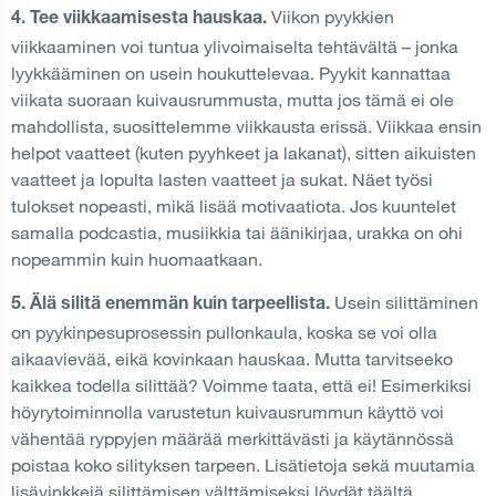
Viikon pyykkien
4. Tee viikkaamisesta hauskaa.
viikkaaminen voi tuntua ylivoimaiselta tehtävältä – jonka
lyykkääminen on usein houkuttelevaa. Pyykit kannattaa
viikata suoraan kuivausrummusta, mutta jos tämä ei ole
mahdollista, suosittelemme viikkausta erissä. Viikkaa ensin
helpot vaatteet (kuten pyyhkeet ja lakanat), sitten aikuisten
vaatteet ja lopulta lasten vaatteet ja sukat. Näet työsi
tulokset nopeasti, mikä lisää motivaatiota. Jos kuuntelet
samalla podcastia, musiikkia tai äänikirjaa, urakka on ohi
nopeammin kuin huomaatkaan.
Usein silittäminen
5. Älä silitä enemmän kuin tarpeellista.
on pyykinpesuprosessin pullonkaula, koska se voi olla
aikaavievää, eikä kovinkaan hauskaa. Mutta tarvitseeko
kaikkea todella silittää? Voimme taata, että ei! Esimerkiksi
höyrytoiminnolla varustetun kuivausrummun käyttö voi
vähentää ryppyjen määrää merkittävästi ja käytännössä
poistaa koko silityksen tarpeen. Lisätietoja sekä muutamia
lisävinkkejä silittämisen välttämiseksi löydät täältä.