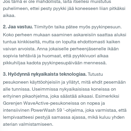
Jos tämä ei ole mahdollista, laita itsellesi muistutus
puhelimeen, ettei pesty pyykki jää koneeseen liian pitkäksi
aikaa.
Tiimityön taika pätee myös pyykinpesuun.
2. Jaa vastuu.
Koko perheen mukaan saaminen askareisiin saattaa aluksi
tuntua kinkkiseltä, mutta on lopulta ehdottomasti kaiken
vaivan arvoista. Anna jokaiselle perheenjäsenelle ikään
sopivia tehtäviä ja huomaat, että pyykkivuori alkaa
pikkuhiljaa kadota pyykinpesupäivään mennessä.
Tutustu
3. Hyödynnä nykyaikaista teknologiaa.
pesukoneen käyttöohjeisiin ja yllätyt, mitä ehdit pesemään
alle tunnissa. Useimmissa nykyaikaisissa koneissa on
erityinen pikaohjelma, joka säästää aikaasi. Esimerkiksi
Gorenjen WaveActive-pesukoneissa on nopea ja
intensiivinen PowerWash 59 ’-ohjelma, joka varmistaa, että
lempivaatteesi pestyjä samassa ajassa, mikä kuluu yhden
aterian valmistamiseen.