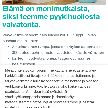
Elämä on monimutkaista,
siksi teemme pyykihuollosta
vaivatonta.
WaveActive-pesuominaisuuksiin kuuluu huippuluokan
puhdistustekniikoita:
Ainutlaatuinen rumpu, jossa on erityiset aaltomaiset
3D-ruoteet pehmeimpien vaatteiden käsittelyä varten
IonTech hyödyntää ioneja, taaten optimaalisen
pesutuloksen
SteamTech kosteuttaa ja hajottaa tehokkaasti likaa
Me ja yhteistyökumppanimme käytämme evästeitä ja ei-
herkkiä laitteesi tietoja kehittääksemme tuotteitamme ja
tarjotaksemme sinulle kohdennettua mainontaa ja sisältöä
LUE LISÄÄ
verkkosivuillamme. Voit hyväksyä joko kaiken tai osan
asetuksista. Voit lukea lisää evästeistä,
yhteistyökumppaneistamme ja datankeräys-
metodeistamme tietosuojalausekkeestamme ja päättää
JAA:
asetuksistasi sen perusteella.