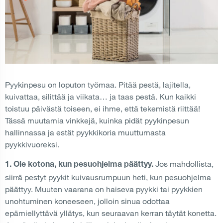
Pyykinpesu on loputon työmaa. Pitää pestä, lajitella,
kuivattaa, silittää ja viikata… ja taas pestä. Kun kaikki
toistuu päivästä toiseen, ei ihme, että tekemistä riittää!
Tässä muutamia vinkkejä, kuinka pidät pyykinpesun
hallinnassa ja estät pyykkikoria muuttumasta
pyykkivuoreksi.
Jos mahdollista,
1. Ole kotona, kun pesuohjelma päättyy.
siirrä pestyt pyykit kuivausrumpuun heti, kun pesuohjelma
päättyy. Muuten vaarana on haiseva pyykki tai pyykkien
unohtuminen koneeseen, jolloin sinua odottaa
epämiellyttävä yllätys, kun seuraavan kerran täytät konetta.