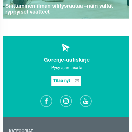
Silittäminen ilman silitysrautaa –näin vältät
ryppyiset vaatteet
Gorenje-uutiskirje
Pysy ajan tasalla
Tilaa nyt
KATEGORIAT