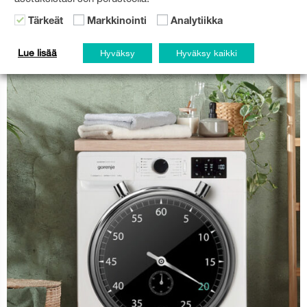
Tärkeät
Markkinointi
Analytiikka
SAATAT PITÄÄ MYÖS NÄISTÄ:
Lue lisää
Hyväksy
Hyväksy kaikki