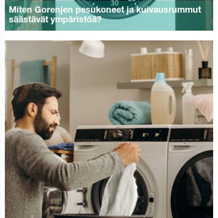
Miten Gorenjen pesukoneet ja kuivausrummut
säästävät ympäristöä?