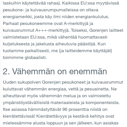
laskuihin käytettävää rahaa). Kaikissa EU:ssa myytävissä
pesukone- ja kuivausrumpumalleissa on oltava
energiamerkki, josta käy ilmi niiden energiankulutus.
Parhaat pesukoneemme ovat A-merkittyjä ja
kuivausrummut A+++-merkittyjä. Toiseksi, Gorenjen laitteet
valmistetaan EU:ssa, mikä vähentää huomattavasti
kuljetuksesta ja jakelusta aiheutuvia päästöjä. Kun
tuotamme paikallisesti, me (ja laitteidemme käyttäjät)
toimimme globaalisti.
2. Vähemmän on enemmän
Uuden sukupolven Gorenjen pesukoneet ja kuivausrummut
kuluttavat vähemmän energiaa, vettä ja pesuainetta. Ne
aiheuttavat myös vähemmän melua ja on valmistettu
ympäristöystävällisistä materiaaleista ja komponenteista.
Itse asiassa hämmästyttävät 96 prosenttia niistä on
kierrätettävissä! Kierrätettävyys ja kestävä kehitys ovat
mielessämme alusta loppuun ja sen jälkeen, kun asiakas