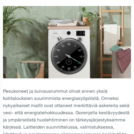
Pesukoneet ja kuivausrummut olivat ennen yksiä
kotitalouksien suurimmista energiasyöpöistä. Onneksi
nykyaikaiset mallit ovat ottaneet merkittäviä askeleita sekä
vesi- että energiatehokkuudessa. Gorenjella kestävyydestä
ja ympäristöstä huolehtiminen on tärkeysjärjestyksemme
kärjessä. Laitteiden suunnittelussa, valmistuksessa,
käytössä ja poistamisessa elinkaaren lopussa keskitytään