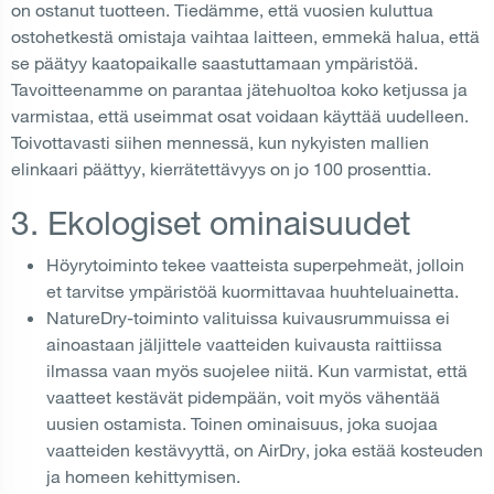
on ostanut tuotteen. Tiedämme, että vuosien kuluttua
ostohetkestä omistaja vaihtaa laitteen, emmekä halua, että
se päätyy kaatopaikalle saastuttamaan ympäristöä.
Tavoitteenamme on parantaa jätehuoltoa koko ketjussa ja
varmistaa, että useimmat osat voidaan käyttää uudelleen.
Toivottavasti siihen mennessä, kun nykyisten mallien
elinkaari päättyy, kierrätettävyys on jo 100 prosenttia.
3. Ekologiset ominaisuudet
Höyrytoiminto tekee vaatteista superpehmeät, jolloin
et tarvitse ympäristöä kuormittavaa huuhteluainetta.
NatureDry-toiminto valituissa kuivausrummuissa ei
ainoastaan jäljittele vaatteiden kuivausta raittiissa
ilmassa vaan myös suojelee niitä. Kun varmistat, että
vaatteet kestävät pidempään, voit myös vähentää
uusien ostamista. Toinen ominaisuus, joka suojaa
vaatteiden kestävyyttä, on AirDry, joka estää kosteuden
ja homeen kehittymisen.