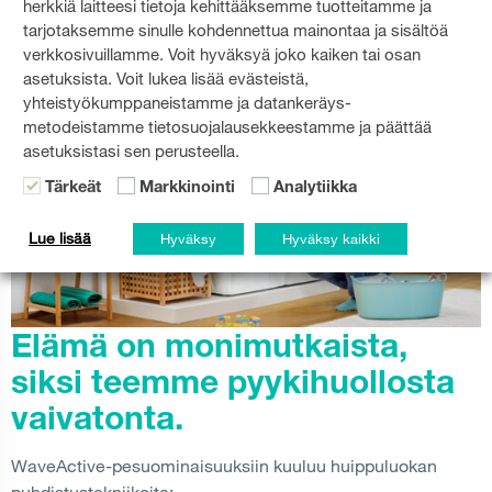
herkkiä laitteesi tietoja kehittääksemme tuotteitamme ja
energiatehokkuuden osalta. Valitset ympäristöystävällisiä
tarjotaksemme sinulle kohdennettua mainontaa ja sisältöä
ominaisuuksia, jotka ovat auttavat sinua ja lompakkkoasi.
verkkosivuillamme. Voit hyväksyä joko kaiken tai osan
asetuksista. Voit lukea lisää evästeistä,
yhteistyökumppaneistamme ja datankeräys-
metodeistamme tietosuojalausekkeestamme ja päättää
asetuksistasi sen perusteella.
Tärkeät
Markkinointi
Analytiikka
Lue lisää
Hyväksy
Hyväksy kaikki
Elämä on monimutkaista,
siksi teemme pyykihuollosta
vaivatonta.
WaveActive-pesuominaisuuksiin kuuluu huippuluokan
puhdistustekniikoita: