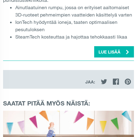
Ainutlaatuinen rumpu, jossa on erityiset aaltomaiset
3D-ruoteet pehmeimpien vaatteiden käsittelyä varten
IonTech hyödyntää ioneja, taaten optimaalisen
pesutuloksen
SteamTech kosteuttaa ja hajottaa tehokkaasti likaa
LUE LISÄÄ
JAA:
SAATAT PITÄÄ MYÖS NÄISTÄ: