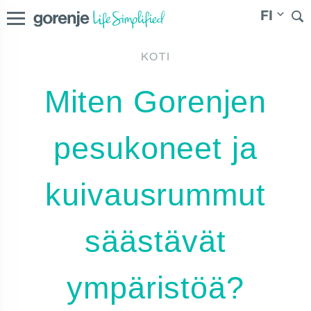
FI
KOTI
International
|
Slovenija
|
Magyarország
|
Hrvatska
|
Polska
|
Miten Gorenjen
Россия
|
България
|
Северна Македонија
|
Danmark
|
|
Norge
|
Sverige
Suomi
pesukoneet ja
kuivausrummut
säästävät
ympäristöä?