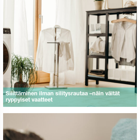
Silittäminen ilman silitysrautaa –näin vältät
ryppyiset vaatteet