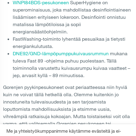
WNPI84BDS-pesukoneen
SuperHygiene on
superominaisuus, joka mahdollistaa desinfiointiaineen
lisäämisen erityiseen lokeroon. Desinfiointi onnistuu
matalissa lämpötiloissa ja sopii
energiansäästöohjelmiin.
FastWashing-toiminto lyhentää pesuaikaa ja tietysti
energiankulutusta.
DNE92/GND-lämpöpumppukuivausrummun
mukana
tuleva Fast 89 -ohjelma puhuu puolestaan. Tällä
toiminnolla varustettu kuivausrumpu kuivaa vaatteet –
jep, arvasit kyllä – 89 minuutissa.
Gorenjen pyykinpesukoneet ovat periaatteessa niin hyviä
kuin ne voivat tällä hetkellä olla. Olemme kuitenkin jo
innostuneita tulevaisuudesta ja sen tarjoamista
loputtomista mahdollisuuksista ja etsimme uusia,
vihreämpiä ratkaisuja kokoajan. Mutta toistaiseksi voit olla
varma, että valitsemalla Gorenjen pesukoneen tai
kuivausrummun valitset eurooppalaista laatua tuotannon ja
Me ja yhteistyökumppanimme käytämme evästeitä ja ei-