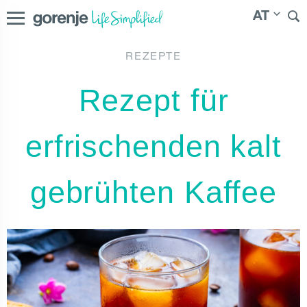
AT
REZEPTE
International
|
Slovenija
|
Česká republika
|
Slovenská
Rezept für
republika
|
Magyarország
|
Россия
|
|
Северна
Österreich
Македонија
erfrischenden kalt
gebrühten Kaffee