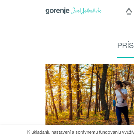
PRÍ
International
|
Slovenija
|
Česká repub
Hercegovina
|
Deutschland
|
România
K ukladaniu nastavení a správnemu fungovaniu využí