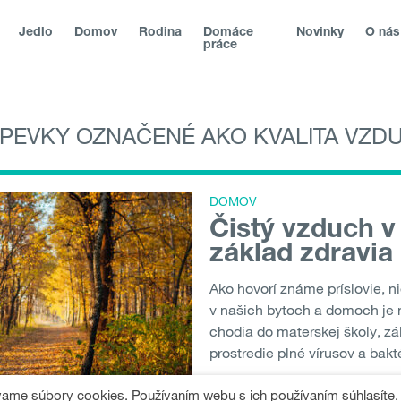
Jedlo
Domov
Rodina
Domáce
Novinky
O nás
práce
SPEVKY OZNAČENÉ AKO KVALITA VZD
lika
|
|
Magyarország
|
Hrvatska
|
Srbija
|
Slovenská republika
|
България
|
Северна Македонија
|
Danmark
|
Suomi
|
Norge
Молдо́ва
|
Eesti
DOMOV
Čistý vzduch v
základ zdravia
Ako hovorí známe príslovie, ni
v našich bytoch a domoch je n
chodia do materskej školy, zák
prostredie plné vírusov a baktér
vame súbory cookies. Používaním webu s ich používaním súhlasíte.