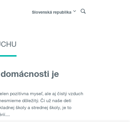
Slovenská republika
UCHU
Polska
|
Россия
|
Österreich
|
Bosna i
|
Sverige
|
Latvija
|
Lietuva
|
Moldova
|
 domácnosti je
elen pozitívna myseľ, ale aj čistý vzduch
esmierne dôležitý. Či už naše deti
ladnej školy a strednej školy, je to
ií....