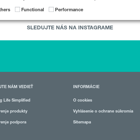
IMMUNE SYSTEM
,
VZDUCH
,
GE
thers
Functional
Performance
SLEDUJTE NÁS NA INSTAGRAME
JTE NÁM VEDIEŤ
INFORMÁCIE
g Life Simplified
O cookies
enje produkty
Vyhlásenie o ochrane súkromia
enje podpora
Sitemapa