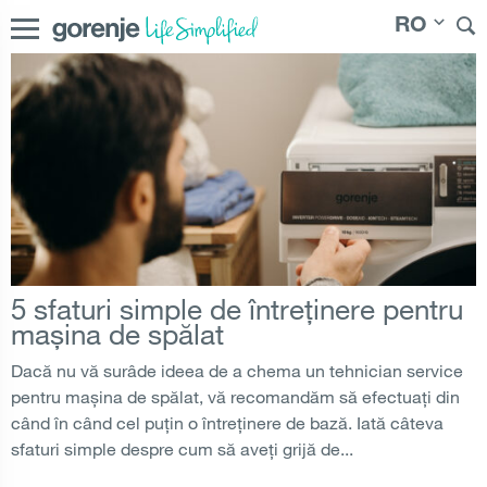
RO
International
|
Slovenija
|
Česká republika
|
Slovenská
republika
|
Magyarország
|
Hrvatska
|
Srbija
|
Polska
|
Россия
|
Österreich
|
Bosna i Hercegovina
|
Deutschland
|
|
България
|
Северна Македонија
|
Danmark
|
România
Suomi
|
Norge
|
Sverige
|
Latvija
|
Lietuva
|
Moldova
|
Молдо́ва
|
Eesti
5 sfaturi simple de întreținere pentru
mașina de spălat
Dacă nu vă surâde ideea de a chema un tehnician service
pentru mașina de spălat, vă recomandăm să efectuați din
când în când cel puțin o întreținere de bază. Iată câteva
sfaturi simple despre cum să aveți grijă de...