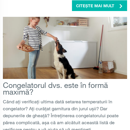
CITEȘTE MAI MULT
Congelatorul dvs. este în formă
maximă?
Când ați verificați ultima dată setarea temperaturii în
congelator? Ați curățat garnitura din jurul ușii? Dar
depunerile de gheață? Întreținerea congelatorului poate
părea complicată, așa că am alcătuit această listă de
verificare pentru a vă ajuta să vă mențineți...