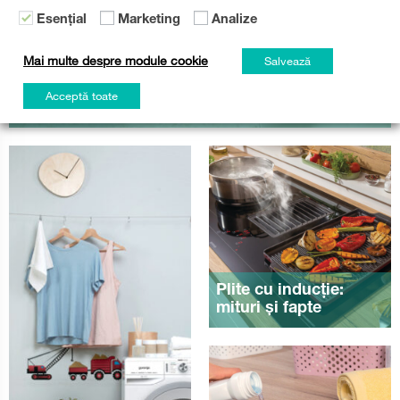
Esențial
Marketing
Analize
Mai multe despre module cookie
Salvează
Tot ce ați dori să știți despre mașinile de uscat
Acceptă toate
rufe
Plite cu inducție:
mituri și fapte