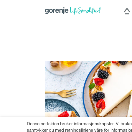
International
|
Slovenija
|
Česká repu
Hercegovina
|
Deutschland
|
România
Denne nettsiden bruker informasjonskapsler. Vi bruker
samtykker du med retningslinjene våre for informasjo