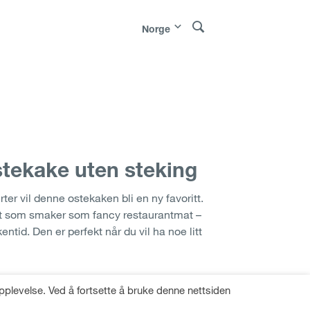
Norge
Polska
|
Россия
|
Österreich
|
Bosna i
|
Sverige
|
Latvija
|
Lietuva
|
Moldova
|
e
stekake uten steking
ter vil denne ostekaken bli en ny favoritt.
rt som smaker som fancy restaurantmat –
entid. Den er perfekt når du vil ha noe litt
pplevelse. Ved å fortsette å bruke denne nettsiden
SCAKE
LES MER