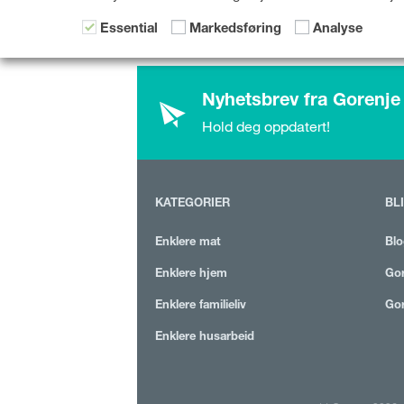
Essential
Markedsføring
Analyse
Nyhetsbrev fra Gorenje
Hold deg oppdatert!
KATEGORIER
BL
Enklere mat
Blo
Enklere hjem
Gor
Enklere familieliv
Gor
Enklere husarbeid