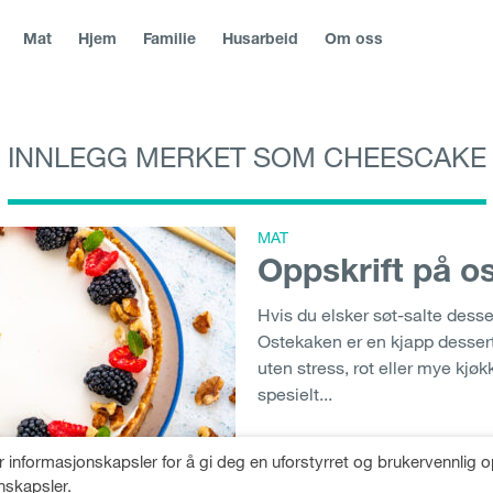
Mat
Hjem
Familie
Husarbeid
Om oss
INNLEGG MERKET SOM CHEESCAKE
blika
|
Slovenská republika
|
Magyarország
|
Hrvatska
|
Srbija
|
|
България
|
Северна Македонија
|
Danmark
|
Suomi
|
Norg
Молдо́ва
|
Eesti
MAT
Oppskrift på o
Hvis du elsker søt-salte desser
Ostekaken er en kjapp desse
uten stress, rot eller mye kjøkk
spesielt...
 informasjonskapsler for å gi deg en uforstyrret og brukervennlig o
nskapsler.
NO BAKE
,
FETA CHEESE
,
CHEE