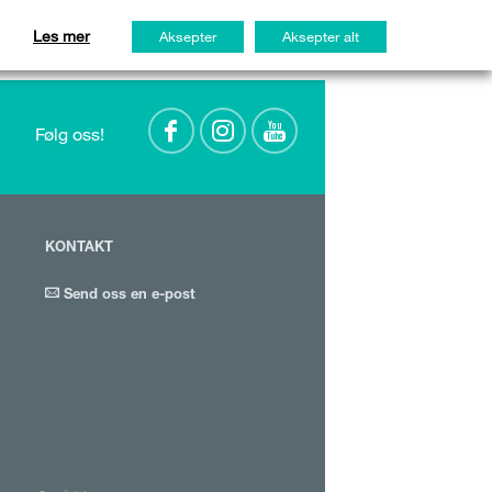
Les mer
Aksepter
Aksepter alt
Følg oss!
KONTAKT
Send oss en e-post