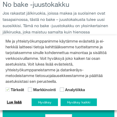
No bake -juustokakku
Jos rakastat jälkiruokia, joissa makea ja suolainen ovat
tasapainossa, tästä no bake – juustokakusta tulee uusi
suosikkisi. Tämä no bake -juustokakku on yksinkertainen
jälkiruoka, joka maistuu samalta kuin hienossa
ravintolassa, mutta ilman stressiä, sotkua tai tuntikausia
Me ja yhteistyökumppanimme käytämme evästeitä ja ei-
kestäviä valmisteluja. Se...
herkkiä laitteesi tietoja kehittääksemme tuotteitamme ja
tarjotaksemme sinulle kohdennettua mainontaa ja sisältöä
verkkosivuillamme. Voit hyväksyä joko kaiken tai osan
FETA CHEESE
,
NO BAKE
,
CHEESCAKE
LUE LISÄÄ
asetuksista. Voit lukea lisää evästeistä,
yhteistyökumppaneistamme ja datankeräys-
metodeistamme tietosuojalausekkeestamme ja päättää
asetuksistasi sen perusteella.
Tärkeät
Markkinointi
Analytiikka
Gorenje-uutiskirje
Lue lisää
Hyväksy
Hyväksy kaikki
Pysy ajan tasalla