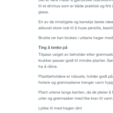
til et drivhus som er både praktisk og fin
glass.
En av de rimeligste og kanskje beste ide
akkurat store nok til å huse persille, basi
Brukte rør kan brukes i urbane hager med 
Ting å tenke på
Tilpass valget av beholder etter grønnsa
krukker passer godt til mindre planter. Sø
fra å råtne.
Plastbeholdere er robuste, holder godt på f
fortere og grønnsakene trenger vann hypp
Plant urtene langs kanten, da de pleier å
urter og grønnsaker med like krav til va
Lykke til med hagen din!