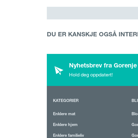
DU ER KANSKJE OGSÅ INTER
Nyhetsbrev fra Gorenje
Hold deg oppdatert!
KATEGORIER
BL
Enklere mat
Blo
Enklere hjem
Gor
Enklere familieliv
Gor