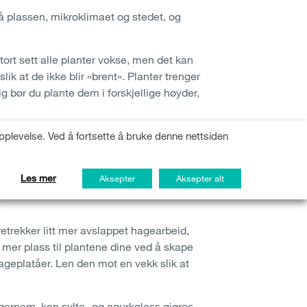
å plassen, mikroklimaet og stedet, og
tort sett alle planter vokse, men det kan
ik at de ikke blir «brent». Planter trenger
g bør du plante dem i forskjellige høyder,
pplevelse. Ved å fortsette å bruke denne nettsiden
es av lite vekst, små røtter eller løker og
er. Du har mye å velge mellom, slik som
Les mer
Aksepter
Aksepter alt
ere med mindre grønnsaker, for eksempel
.
oretrekker litt mer avslappet hagearbeid,
 mer plass til plantene dine ved å skape
 hageplatåer. Len den mot en vekk slik at
ngernem, kan sylte- og agurkglass gjøres