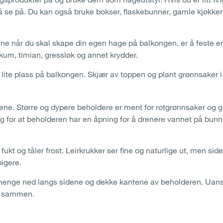
t å se på. Du kan også bruke bokser, flaskebunner, gamle kjøkken
ene når du skal skape din egen hage på balkongen, er å feste en
likum, timian, gressløk og annet krydder.
lite plass på balkongen. Skjær av toppen og plant grønnsaker i
kene. Større og dypere beholdere er ment for rotgrønnsaker og
rg for at beholderen har en åpning for å drenere vannet på bunnen
ukt og tåler frost. Leirkrukker ser fine og naturlige ut, men sid
igere.
 henge ned langs sidene og dekke kantene av beholderen. Uanset
nn sammen.