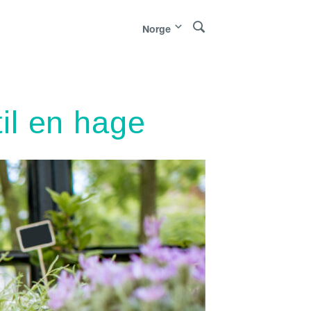
Norge
акедонија
|
Danmark
|
|
Молдо́ва
Norge
til en hage