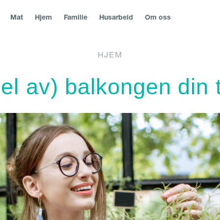
Mat
Hjem
Familie
Husarbeid
Om oss
HJEM
blika
|
Россия
|
Österreich
|
România
|
България
|
Северна М
el av) balkongen din 