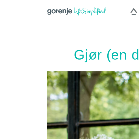
International
|
Slovenija
|
Slovenská repu
Gjør (en d