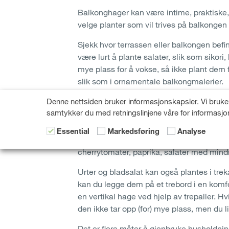
Balkonghager kan være intime, praktiske, 
velge planter som vil trives på balkongen 
Sjekk hvor terrassen eller balkongen befin
være lurt å plante salater, slik som sikori
mye plass for å vokse, så ikke plant dem f
slik som i ornamentale balkongmalerier.
Denne nettsiden bruker informasjonskapsler. Vi bruker
Dyrke i krukker og andre praktiske idee
samtykker du med retningslinjene våre for informasjo
Når du gror planter i krukker, har planten
mindre frukter. Plantene som egner seg b
Essential
Markedsføring
Analyse
basilikum, persille, rosmarin, timian, or
cherrytomater, paprika, salater med mindr
Urter og bladsalat kan også plantes i treka
kan du legge dem på et trebord i en komfo
en vertikal hage ved hjelp av trepaller. Hv
den ikke tar opp (for) mye plass, men du 
Det er flere måter å gjenbruke husholdnin