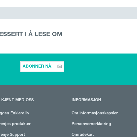
ESSERT I Å LESE OM
ABONNER NÅ!
I KJENT MED OSS
INFORMASJON
ggen Enklere liv
Om informasjonskapsler
enjes produkter
Personvernerklæring
enje Support
Områdekart