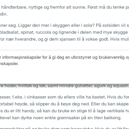
håndterbare, nyttige og fremfor alt sunne. Først må du tenke p
din.
ner seg. Ligger den mer i skyggen eller i sola? På solsiden vil s
, bladsalat, spinat, ruccola og lignende i delen med mye skygge sl
or nær hverandre, og gi dem sjansen til å vokse godt. Hvis muli
 informasjonskapsler for å gi deg en uforstyrret og brukervennlig o
r
nskapsler.
e begrenset plass. Så velg typer eller variasjoner som kjennetegn
est i balkonghagen og som du kan bruke på kjøkkenet, er krydd
egano, merian, sitron, balsam, gressløk osv. Det kan også fung
e hoder, hvitløk og løk, samt mindre gulrøtter, agurk og squash
sser, f.eks. i vinkasser som du ellers ville ha kastet. Hvis du f
rtabel høyde, så slipper du å bøye deg ned. Eller du kan skape
is du er litt handy, så kan du bruke en stige til å lage vertikale
likevel kan dyrke noen enkle grønnsaker på en liten balkong.
gsprodukter på og bruke dem som hageutstyr. Hvis du er litt fi