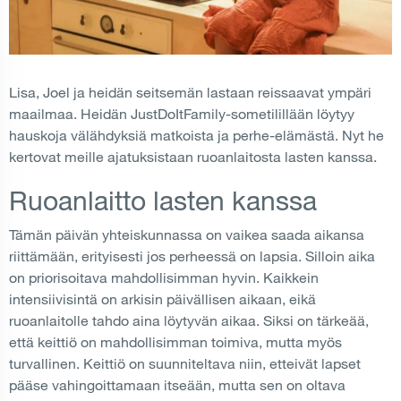
Lisa, Joel ja heidän seitsemän lastaan reissaavat ympäri
maailmaa. Heidän JustDoItFamily-sometilillään löytyy
hauskoja välähdyksiä matkoista ja perhe-elämästä. Nyt he
kertovat meille ajatuksistaan ruoanlaitosta lasten kanssa.
Ruoanlaitto lasten kanssa
Tämän päivän yhteiskunnassa on vaikea saada aikansa
riittämään, erityisesti jos perheessä on lapsia. Silloin aika
on priorisoitava mahdollisimman hyvin. Kaikkein
intensiivisintä on arkisin päivällisen aikaan, eikä
ruoanlaitolle tahdo aina löytyvän aikaa. Siksi on tärkeää,
että keittiö on mahdollisimman toimiva, mutta myös
turvallinen. Keittiö on suunniteltava niin, etteivät lapset
pääse vahingoittamaan itseään, mutta sen on oltava