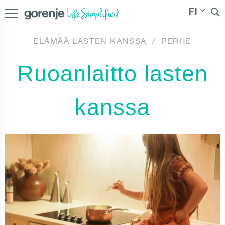
FI
ELÄMÄÄ LASTEN KANSSA
/
PERHE
Danmark
|
|
Norge
|
Sverige
Suomi
Ruoanlaitto lasten
kanssa