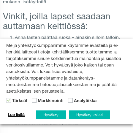
mukaan lisätäytteitä.
Vinkit, joilla lapset saadaan
auttamaan keittiössä:
Anna lasten päättää ruoka – ainakin silloin tällöin.
Vähennä kännykän ja tabletin käyttöä.
Me ja yhteistyökumppanimme käytämme evästeitä ja ei-
Anna heidän paistaa ja käyttää uunia, mutta auta
herkkiä laitteesi tietoja kehittääksemme tuotteitamme ja
nostamaan ruoka pois uunista.
tarjotaksemme sinulle kohdennettua mainontaa ja sisältöä
verkkosivuillamme. Voit hyväksyä joko kaiken tai osan
Tee lukujärjestys.
asetuksista. Voit lukea lisää evästeistä,
Tehkää pieniä annoksia – silloin yleensä jokaiselle
yhteistyökumppaneistamme ja datankeräys-
löytyy jotakin puuhailtavaa.
metodeistamme tietosuojalausekkeestamme ja päättää
Tehkää ruokaa, josta lapset pitävät, mutta uskaltakaa
asetuksistasi sen perusteella.
kokeilla myös jotain uutta.
Jakakaa vastuualueet: vihannekset, kastike, kattaus,
Tärkeät
Markkinointi
Analytiikka
juomat, paistaminen/keittäminen.
Lue lisää
Hyväksy
Hyväksy kaikki
Muista joustavuus. Keittiössä sattuu ja tapahtuu – niin
se vain on. Pidä pää kylmänä!