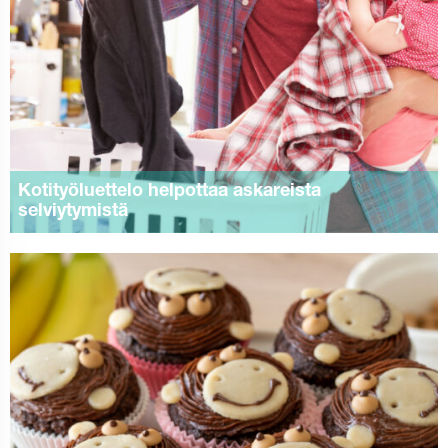
Kotityöluettelo helpottaa askareista
selviytymistä