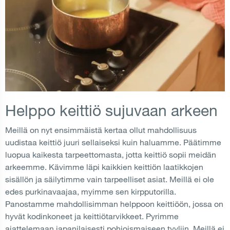
Helppo keittiö sujuvaan arkeen
Meillä on nyt ensimmäistä kertaa ollut mahdollisuus
uudistaa keittiö juuri sellaiseksi kuin haluamme. Päätimme
luopua kaikesta tarpeettomasta, jotta keittiö sopii meidän
arkeemme. Kävimme läpi kaikkien keittiön laatikkojen
sisällön ja säilytimme vain tarpeelliset asiat. Meillä ei ole
edes purkinavaajaa, myimme sen kirpputorilla.
Panostamme mahdollisimman helppoon keittiöön, jossa on
hyvät kodinkoneet ja keittiötarvikkeet. Pyrimme
ajattelemaan japanilaisesti pohjoismaiseen tyyliin. Meillä ei