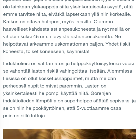
ole lainkaan yläkaappeja siitä yksinkertaisesta syystä, että
emme tarvitse niitä, eivätkä lapsetkaan yllä niin korkealle.
Kaiken on oltava helppoa, myös lapsille. Olemme
haaveilleet kahdesta astianpesukoneesta ja nyt meillä on
vihdoin kaksi 45 cm:n levyistä astianpesukonetta. Ne
helpottavat arkeamme uskomattoman paljon. Yhdet tiskit
koneesta, toiset koneeseen, käynnistä!
Induktioliesi on välttämätön ja helppokäyttöisyytensä vuosi
se vähentää lasten riskiä vahingoittaa itseään. Aiemmissa
liesissä on ollut kosketusnäppäimet, mutta meidän
perheessä nupit toimivat paremmin. Lasten on
yksinkertaisesti helpompi käyttää niitä. Gorenjen
induktiolieden lämpötila on superhelppo säätää sopivaksi ja
se on niin helppokäyttöinen, että 5-vuotiaamme osaa
paistaa sillä lettuja.