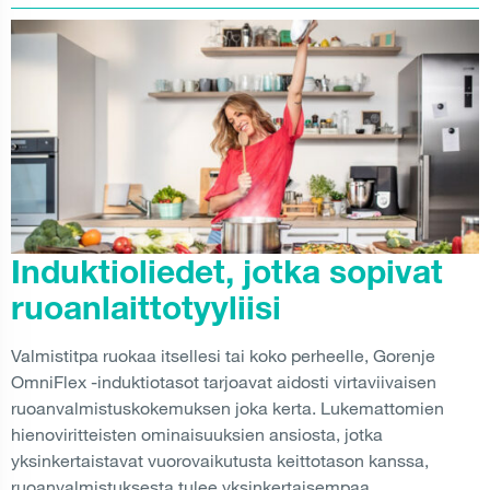
Induktioliedet, jotka sopivat
ruoanlaittotyyliisi
Valmistitpa ruokaa itsellesi tai koko perheelle, Gorenje
OmniFlex -induktiotasot tarjoavat aidosti virtaviivaisen
ruoanvalmistuskokemuksen joka kerta. Lukemattomien
hienoviritteisten ominaisuuksien ansiosta, jotka
yksinkertaistavat vuorovaikutusta keittotason kanssa,
ruoanvalmistuksesta tulee yksinkertaisempaa,