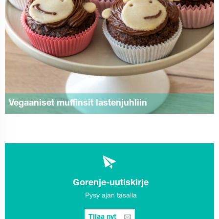
Vegaaniset muffinsit lastenjuhliin
Gorenje-uutiskirje
Pysy ajan tasalla
Tilaa nyt