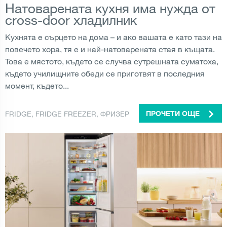
Натоварената кухня има нужда от
cross-door хладилник
Кухнята е сърцето на дома – и ако вашата е като тази на
повечето хора, тя е и най-натоварената стая в къщата.
Това е мястото, където се случва сутрешната суматоха,
където училищните обеди се приготвят в последния
момент, където...
FRIDGE
,
FRIDGE FREEZER
,
ФРИЗЕР
ПРОЧЕТИ ОЩЕ