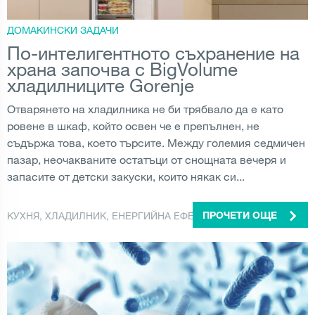
ДОМАКИНСКИ ЗАДАЧИ
По-интелигентното съхранение на
храна започва с BigVolume
хладилниците Gorenje
Отварянето на хладилника не би трябвало да е като
ровене в шкаф, който освен че е препълнен, не
съдържа това, което търсите. Между големия седмичен
пазар, неочакваните остатъци от снощната вечеря и
запасите от детски закуски, които някак си...
КУХНЯ
,
ХЛАДИЛНИК
,
ЕНЕРГИЙНА ЕФЕКТИВНОСТ
ПРОЧЕТИ ОЩЕ