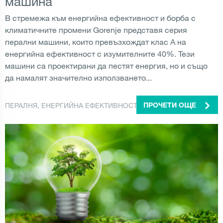
машина
В стремежа към енергийна ефективност и борба с
климатичните промени Gorenje представя серия
перални машини, които превъзхождат клас A на
енергийна ефективност с изумителните 40%. Тези
машини са проектирани да пестят енергия, но и също
да намалят значително използването...
ПЕРАЛНЯ
,
ЕНЕРГИЙНА ЕФЕКТИВНОСТ
,
УРЕДИ
ПРОЧЕТИ ОЩЕ