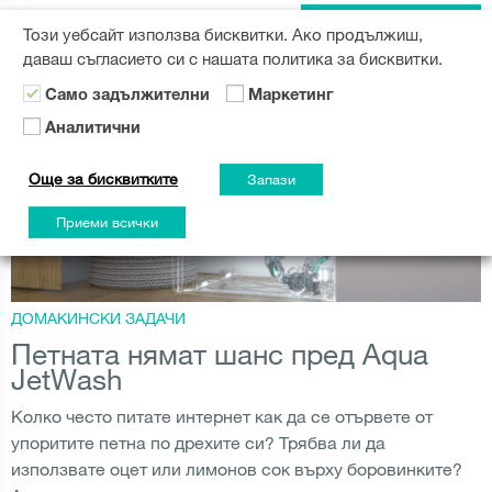
ЕКОЛОГИЯ
,
УРЕДИ
,
СЪДОМИЯЛНА
ПРОЧЕТИ ОЩЕ
Този уебсайт използва бисквитки. Ако продължиш,
даваш съгласието си с нашата политика за бисквитки.
Само задължителни
Маркетинг
Аналитични
Още за бисквитките
Запази
Приеми всички
ДОМАКИНСКИ ЗАДАЧИ
Петната нямат шанс пред Aqua
JetWash
Колко често питате интернет как да се отървете от
упоритите петна по дрехите си? Трябва ли да
използвате оцет или лимонов сок върху боровинките?