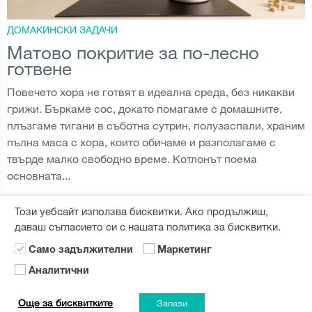
ДОМАКИНСКИ ЗАДАЧИ
Матово покритие за по-лесно
готвене
Повечето хора не готвят в идеална среда, без никакви
грижи. Бъркаме сос, докато помагаме с домашните,
плъзгаме тигани в съботна сутрин, полузаспали, храним
пълна маса с хора, които обичаме и разполагаме с
твърде малко свободно време. Котлонът поема
основната...
Този уебсайт използва бисквитки. Ако продължиш,
HOBS
,
KITCHEN APPLIANCES
,
ГОТВЕНЕ
ПРОЧЕТИ ОЩЕ
даваш съгласието си с нашата политика за бисквитки.
Само задължителни
Маркетинг
Аналитични
Още за бисквитките
Запази