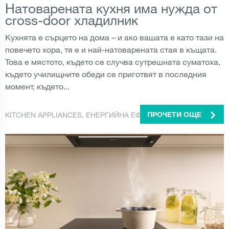
Натоварената кухня има нужда от
cross-door хладилник
Кухнята е сърцето на дома – и ако вашата е като тази на
повечето хора, тя е и най-натоварената стая в къщата.
Това е мястото, където се случва сутрешната суматоха,
където училищните обеди се приготвят в последния
момент, където...
KITCHEN APPLIANCES
,
ЕНЕРГИЙНА ЕФЕКТИВНОСТ
,
ФРИЗЕР
ПРОЧЕТИ ОЩЕ