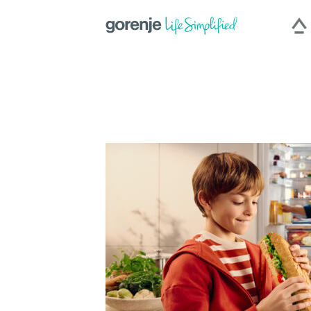
International
|
Slovenija
|
Česká repu
Hercegovina
|
Deutschland
|
România