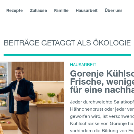
Rezepte
Zuhause
Familie
Hausarbeit
Über uns
BEITRÄGE GETAGGT ALS ÖKOLOGIE
blika
|
Slovenská republika
|
Magyarország
|
Hrvatska
|
Srbija
|
|
България
|
Северна Македонија
|
Danmark
|
Suomi
|
Norge
Молдо́ва
|
Eesti
HAUSARBEIT
Gorenje Kühls
Frische, weni
für eine nachh
Jeder durchweichte Salatkopf
Hähnchenbrust oder jeder ver
geworfen wird, ist verschwen
Kühlschränke von Gorenje halt
verhindern die Bildung von Fro