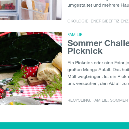
umgestaltet und mehrere Haush
ÖKOLOGIE
,
ENERGIEEFFIZIENZ
FAMILIE
Sommer Challen
Picknick
Ein Picknick oder eine Feier j
großen Menge Abfall. Das heiß
Müll wegbringen. Ist ein Pick
uns versuchen, den Abfall zu m
RECYCLING
,
FAMILIE
,
SOMMER