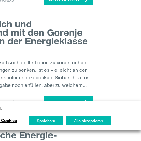
WARDS
WEITERLESEN
ich und
d mit den Gorenje
n der Energieklasse
eit suchen, Ihr Leben zu vereinfachen
en zu senken, ist es vielleicht an der
rrspüler nachzudenken. Sicher, Ihr alter
gabe noch erfüllen, aber zu welchem...
IRRSPÜLMASCHINE
WEITERLESEN
.
 Cookies
Speichern
Alle akzeptieren
nd
che Energie-