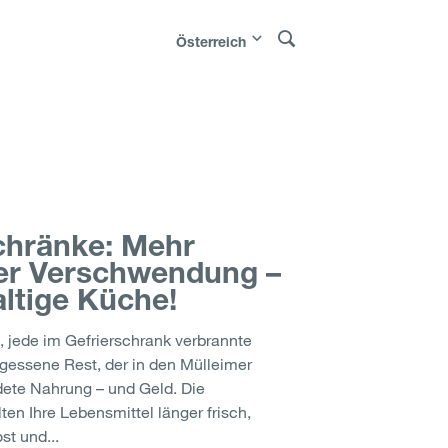
Österreich
Polska
|
Россия
|
|
Bosna i
Österreich
|
Sverige
|
Latvija
|
Lietuva
|
Moldova
|
chränke: Mehr
ger Verschwendung –
altige Küche!
, jede im Gefrierschrank verbrannte
gessene Rest, der in den Mülleimer
dete Nahrung – und Geld. Die
en Ihre Lebensmittel länger frisch,
st und...