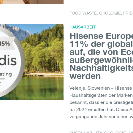
FOOD WASTE
,
ÖKOLOGIE
,
FRI
HAUSARBEIT
Hisense Europe
11% der globa
auf, die von Ec
außergewöhnli
Nachhaltigkeit
werden
Velenje, Slowenien – Hisense 
Haushaltsgeräten der Marken 
bekannt, dass er die prestige
für 2024 erhalten hat. Diese 
vergangenen Jahr verliehen wu