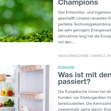
Champions
Das Entwickler- und Ingenieu
geschafft: Unsere neuesten
perfekte Technologiekombina
bei sehr geringem Energiever
Jahrzehnte lang hat die Euro
mit den...
WASCHMASCHINE
,
UMWELT
,
E
ZUHAUSE
Was ist mit de
passiert?
Die Europäische Union hat die 
Kunden von Elektrogeräten frü
bereitzustellen. Die Kennzahl
zweieinhalb Jahre gleich. Ers