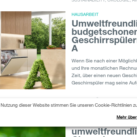
SUSTAINABILITY
,
ÖKOLOGIE
,
A
HAUSARBEIT
Umweltfreundl
budgetschonen
Geschirrspüler
A
Wenn Sie nach einer Möglichk
und Ihre monatlichen Rechnung
Zeit, über einen neuen Geschi
Geschirrspüler mag seine Auf
GERICHTE
,
ÖKOLOGIE
,
GESCH
Nutzung dieser Website stimmen Sie unseren Cookie-Richtlinien zu
ZUHAUSE
Mehr über
Geldbörsen- u
umweltfreundli