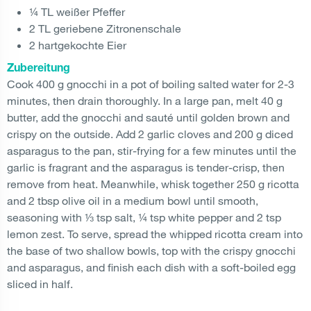
¼ TL weißer Pfeffer
2 TL geriebene Zitronenschale
2 hartgekochte Eier
Zubereitung
Cook 400 g gnocchi in a pot of boiling salted water for 2-3
minutes, then drain thoroughly. In a large pan, melt 40 g
butter, add the gnocchi and sauté until golden brown and
crispy on the outside. Add 2 garlic cloves and 200 g diced
asparagus to the pan, stir-frying for a few minutes until the
garlic is fragrant and the asparagus is tender-crisp, then
remove from heat. Meanwhile, whisk together 250 g ricotta
and 2 tbsp olive oil in a medium bowl until smooth,
seasoning with ⅓ tsp salt, ¼ tsp white pepper and 2 tsp
lemon zest. To serve, spread the whipped ricotta cream into
the base of two shallow bowls, top with the crispy gnocchi
and asparagus, and finish each dish with a soft-boiled egg
sliced in half.