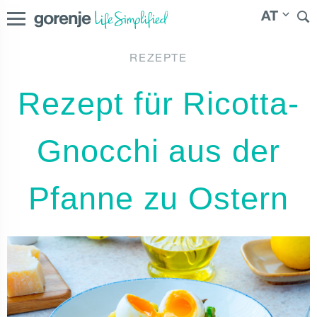
AT
REZEPTE
International
|
Magyarország
|
|
Северна
Österreich
Rezept für Ricotta-
Македонија
Gnocchi aus der
Pfanne zu Ostern