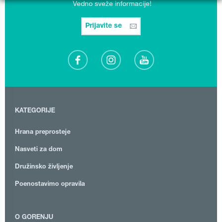
Vedno sveže informacije!
Prijavite se
KATEGORIJE
Hrana preprosteje
Nasveti za dom
Družinsko življenje
Poenostavimo opravila
O GORENJU