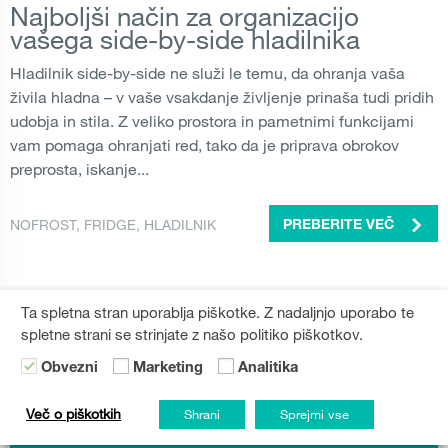
Najboljši način za organizacijo
vašega side-by-side hladilnika
Hladilnik side-by-side ne služi le temu, da ohranja vaša
živila hladna – v vaše vsakdanje življenje prinaša tudi pridih
udobja in stila. Z veliko prostora in pametnimi funkcijami
vam pomaga ohranjati red, tako da je priprava obrokov
preprosta, iskanje...
NOFROST
,
FRIDGE
,
HLADILNIK
PREBERITE VEČ
SPREMLJAJTE NAS NA INSTAGRAMU
Ta spletna stran uporablja piškotke. Z nadaljnjo uporabo te
spletne strani se strinjate z našo politiko piškotkov.
Obvezni
Marketing
Analitika
Več o piškotkih
Shrani
Sprejmi vse
Novice Gorenje