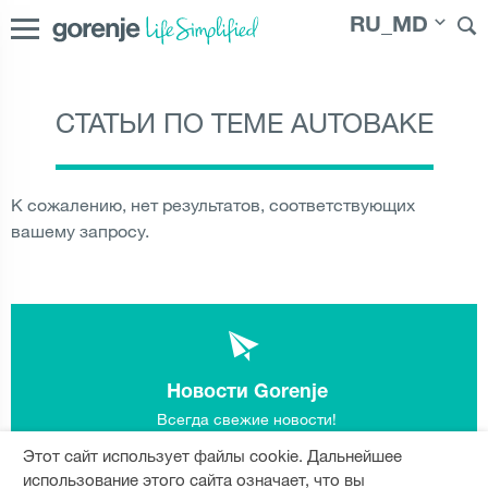
RU_MD
СТАТЬИ ПО ТЕМЕ AUTOBAKE
International
|
Slovenija
|
Česká republika
|
Slovenská
republika
|
Magyarország
|
Hrvatska
|
Srbija
|
Polska
|
Россия
|
Österreich
|
Bosna i Hercegovina
|
Deutschland
|
К сожалению, нет результатов, соответствующих
România
|
България
|
Северна Македонија
|
Danmark
|
вашему запросу.
Suomi
|
Norge
|
Sverige
|
Latvija
|
Lietuva
|
Moldova
|
|
Eesti
Молдо́ва
Новости Gorenje
Всегда свежие новости!
Этот сайт использует файлы cookie. Дальнейшее
Подпишитесь сейчас!
использование этого сайта означает, что вы