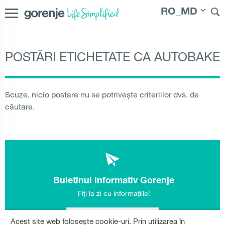
RO_MD
POSTĂRI ETICHETATE CA AUTOBAKE
International
|
Slovenija
|
Česká republika
|
Slovenská
republika
|
Magyarország
|
Hrvatska
|
Srbija
|
Polska
|
Россия
|
Österreich
|
Bosna i Hercegovina
|
Deutschland
|
Scuze, nicio postare nu se potrivește criteriilor dvs. de
România
|
България
|
Северна Македонија
|
Danmark
|
căutare.
Suomi
|
Norge
|
Sverige
|
Latvija
|
Lietuva
|
|
Moldova
Молдо́ва
|
Eesti
Buletinul informativ Gorenje
Fiți la zi cu informațiile!
Înregistrați-vă acum!
Acest site web folosește cookie-uri. Prin utilizarea în