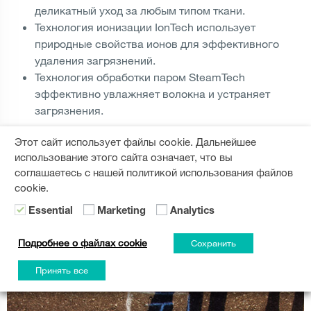
деликатный уход за любым типом ткани.
Технология ионизации IonTech использует
природные свойства ионов для эффективного
удаления загрязнений.
Технология обработки паром SteamTech
эффективно увлажняет волокна и устраняет
загрязнения.
Этот сайт использует файлы cookie. Дальнейшее
ЧИТАТЬ ДАЛЬШЕ
использование этого сайта означает, что вы
соглашаетесь с нашей политикой использования файлов
cookie.
Essential
Marketing
Analytics
ПОДЕЛИТЬСЯ:
Подробнее о файлах cookie
Сохранить
ВАМ ТАКЖЕ МОЖЕТ ПОНРАВИТЬСЯ
Принять все