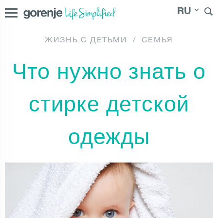
RU
ЖИЗНЬ С ДЕТЬМИ
/
СЕМЬЯ
International
|
Slovenija
|
Magyarország
|
|
Bosna i
Россия
Что нужно знать о
Hercegovina
|
Северна Македонија
|
Danmark
|
Suomi
|
Norge
|
Sverige
стирке детской
одежды