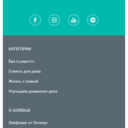
КАТЕГОРИИ
Еда в радость
Советы для дома
Жизнь с семьей
Упрощаем домашние дела
О GORENJE
Лайфхаки от Gorenje